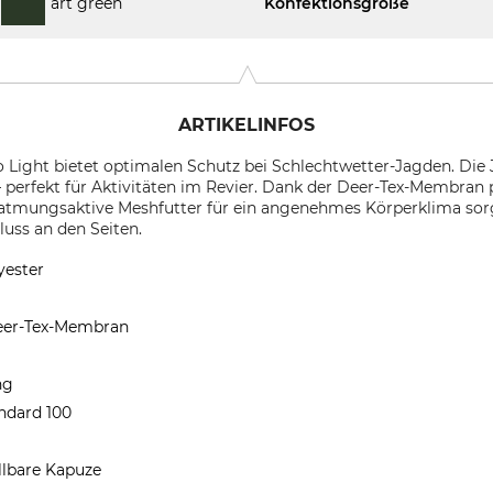
art green
Konfektionsgröße
ARTIKELINFOS
 Light bietet optimalen Schutz bei Schlechtwetter-Jagden. Die
– perfekt für Aktivitäten im Revier. Dank der Deer-Tex-Membran 
atmungsaktive Meshfutter für ein angenehmes Körperklima sorg
uss an den Seiten.
yester
Deer-Tex-Membran
ng
andard 100
llbare Kapuze