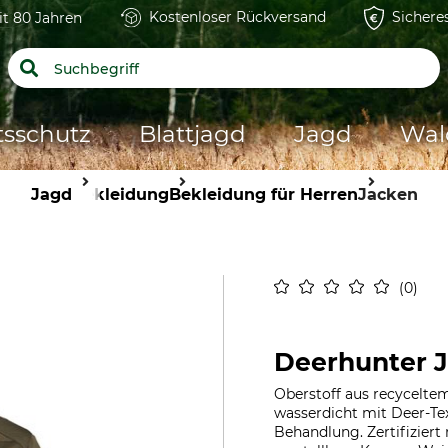
Kostenloser Rückversand
Sichere
it 80 Jahren
tsschutz
Blattjagd
Jagd
Wal
Jagd
Bekleidung
Bekleidung für Herren
Jacken
0
Deerhunter J
Oberstoff aus recycelte
wasserdicht mit Deer-T
Behandlung. Zertifizier