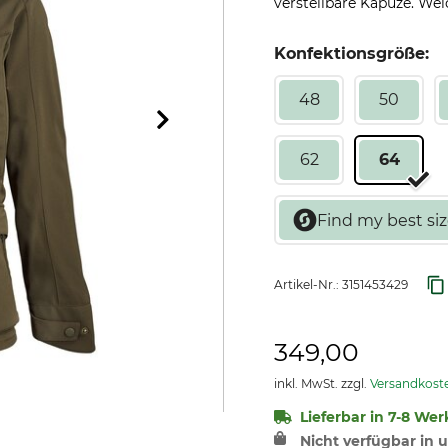
verstellbare Kapuze. Weic
Konfektionsgröße:
48
50
62
64
Artikel-Nr.:
3151453429
349,00
inkl. MwSt. zzgl.
Versandkost
Lieferbar in 7-8 Wer
Nicht verfügbar in u