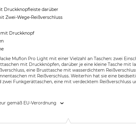
n
t Druckknopfleiste darüber
 mit Zwei-Wege-Reißverschluss
e mit Druckknopf
nen
nne
 Jacke Muflon Pro Light mit einer Vielzahl an Taschen: zwei Ei
nttaschen mit Druckknöpfen, darüber je eine kleine Tasche mit l
ßverschluss, eine Brusttasche mit wasserdichtem Reißverschl
nnentaschen mit Reißverschluss. Weiterhin hat sie eine beidsei
d zwei Funkgerättaschen, eine mit verdecktem Reißverschluss 
kteur gemäß EU-Verordnung
 6100 Haderslev, Denmark, www.deerhunter.eu