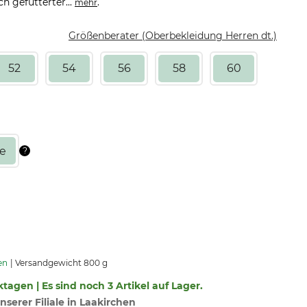
h gefütterter...
.
mehr
Größenberater (Oberbekleidung Herren dt.)
52
54
56
58
60
en
Versandgewicht 800 g
ktagen | Es sind noch 3 Artikel auf Lager.
nserer Filiale in Laakirchen