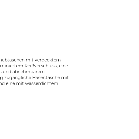
nschubtaschen mit verdecktem
aminiertem Reißverschluss, eine
uss und abnehmbarem
tig zugängliche Hasentasche mit
und eine mit wasserdichtem