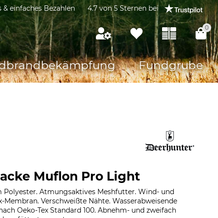
s & einfaches Bezahlen
4.7 von 5 Sternen bei
0
dbrandbekämpfung
Fundgrube
acke Muflon Pro Light
m Polyester. Atmungsaktives Meshfutter. Wind- und
ex-Membran. Verschweißte Nähte. Wasserabweisende
t nach Oeko-Tex Standard 100. Abnehm- und zweifach