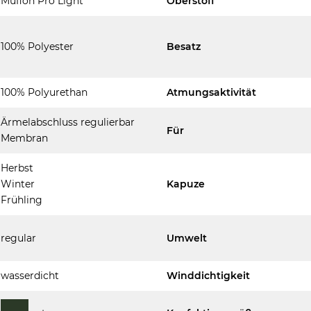
Muflon Pro Light
Oberstoff
100% Polyester
Besatz
100% Polyurethan
Atmungsaktivität
Ärmelabschluss regulierbar
Für
Membran
Herbst
Winter
Kapuze
Frühling
regular
Umwelt
wasserdicht
Winddichtigkeit