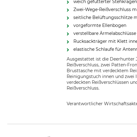
weich gefütterter Stehkrage
Zwei-Wege-Reißverschluss mi
seitliche Belüftungsschlitze
vorgeformte Ellenbogen
verstellbare Ärmelabschlüss
Rucksackträger mit Klett in
elastische Schlaufe für Ante
Ausgestattet ist die Deerhunter
Reißverschluss, zwei Patten-Fro
Brusttasche mit verdecktem Rei
Reinigungstuch innen und zwei I
verdeckten Reißverschlüssen un
Reißverschluss.
Verantwortlicher Wirtschaftsa
DEERHUNTER K/S, Norgesvej 12,