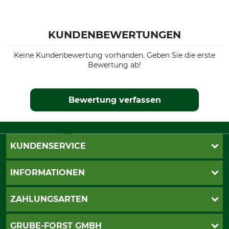
KUNDENBEWERTUNGEN
Keine Kundenbewertung vorhanden. Geben Sie die erste
Bewertung ab!
Bewertung verfassen
KUNDENSERVICE
Katalogbestellung
INFORMATIONEN
Fragen & Antworten
Kontakt
AGB
ZAHLUNGSARTEN
Newsletteranmeldung
Impressum
Cookie-Einstellungen
Lieferung
PayPal
GRUBE-FORST GMBH