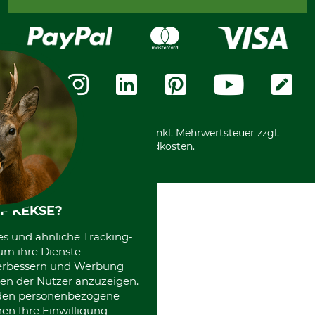
Bestellung widerrufen
Kreditkarte
Widerrufsrecht
Rechnung
Karriere
Widerrufsformular
Vorkasse
Über uns
Datenschutz
Messetermine
Zahlungsarten
Community
International
*Alle Preise in Euro und inkl. Mehrwertsteuer zzgl.
Versandkosten.
F KEKSE?
es und ähnliche Tracking-
um ihre Dienste
 verbessern und Werbung
en der Nutzer anzuzeigen.
erden personenbezogene
nen Ihre Einwilligung