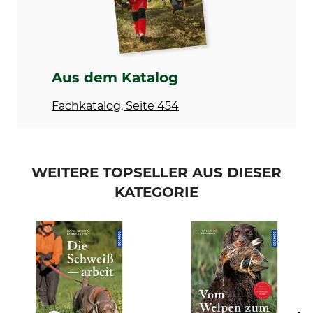
Sprache
Produkttyp
Deutsch
Buch
Modellbezeichnung
Herstellung
Die wildwachsenden und
Made in Germany
Aus dem Katalog
kultivierten Laub- und
Nadelgehölze Mitteleuropas
Fachkatalog, Seite 454
WEITERE TOPSELLER AUS DIESER
KATEGORIE