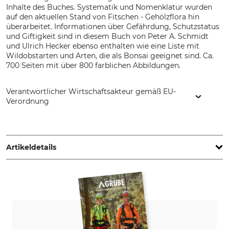
Inhalte des Buches. Systematik und Nomenklatur wurden
auf den aktuellen Stand von Fitschen - Gehölzflora hin
überarbeitet. Informationen über Gefährdung, Schutzstatus
und Giftigkeit sind in diesem Buch von Peter A. Schmidt
und Ulrich Hecker ebenso enthalten wie eine Liste mit
Wildobstarten und Arten, die als Bonsai geeignet sind. Ca.
700 Seiten mit über 800 farblichen Abbildungen.
Verantwortlicher Wirtschaftsakteur gemäß EU-
Verordnung
Quelle & Meyer Verlag GmbH & Co., Industriepark 3, 56291
Wiebelsheim, Germany, www.quelle-meyer.de
Artikeldetails
Auflage
Seitenanzahl
1. Auflage
680
ISBN
Einband
978-3-494-01800-3
Paperback