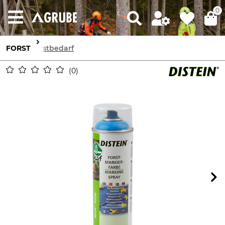
0
FORST
Forstbedarf
0