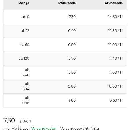
Menge
Stückpreis
Grundpreis
ab 0
7,30
14,60 / 1 l
ab 12
6,40
12,80 / 1 l
ab 60
6,00
12,00 / 1 l
ab 120
5,70
11,40 / 1 l
ab
5,50
11,00 / 1 l
240
ab
5,00
10,00 / 1 l
504
ab
4,80
9,60 / 1 l
1008
7,30
(
14,60
/ 1 l)
inkl. MwSt. zzgl.
Versandkosten
Versandgewicht 478 g