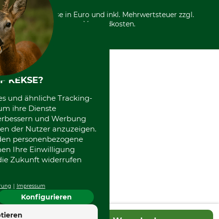
*Alle Preise in Euro und inkl. Mehrwertsteuer zzgl.
Versandkosten.
F KEKSE?
es und ähnliche Tracking-
um ihre Dienste
 verbessern und Werbung
en der Nutzer anzuzeigen.
erden personenbezogene
nen Ihre Einwilligung
die Zukunft widerrufen
rung
Impressum
Konfigurieren
4.7
tieren