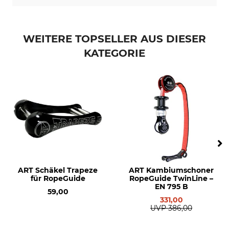
WEITERE TOPSELLER AUS DIESER
KATEGORIE
ART Schäkel Trapeze
ART Kambiumschoner
für RopeGuide
RopeGuide TwinLine –
EN 795 B
59,00
331,00
UVP
386,00