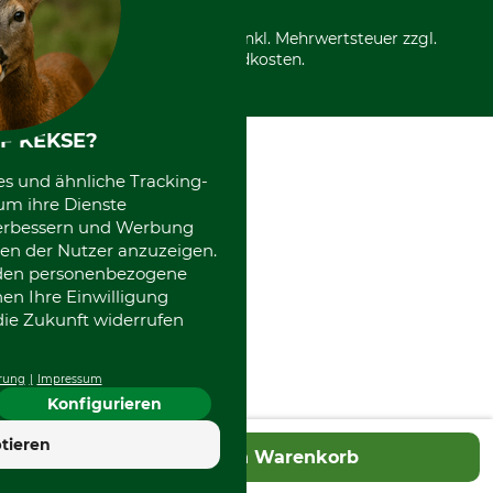
*Alle Preise in Euro und inkl. Mehrwertsteuer zzgl.
Versandkosten.
F KEKSE?
es und ähnliche Tracking-
um ihre Dienste
 verbessern und Werbung
en der Nutzer anzuzeigen.
erden personenbezogene
nen Ihre Einwilligung
die Zukunft widerrufen
rung
Impressum
Konfigurieren
4.7
tieren
In den Warenkorb
Hervorragend