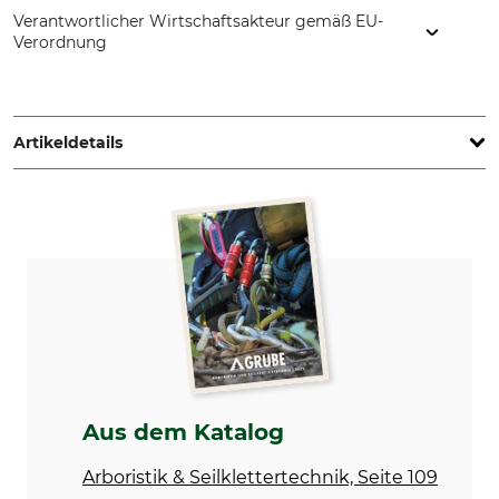
Verantwortlicher Wirtschaftsakteur gemäß EU-
Verordnung
DMM Europe BV, Keizersgracht 482, 1017 EG Amsterdam,
Netherlands, www.dmmwales.com
Artikeldetails
Marke
Produkttyp
DMM
Abziehkirsche
Modellbezeichnung
Cone
Aus dem Katalog
Arboristik & Seilklettertechnik, Seite 109