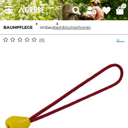
0
BAUMPFLEGE
Seileinbau
Kambiumschoner
0