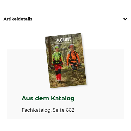
Frielitz Fahrzeugbau und Zubehör GmbH, Herdweg 11, 75391
Gechingen, Germany, www.trailer-pool.de
Artikeldetails
Produkttyp
Dreilochhaken
Aus dem Katalog
Fachkatalog, Seite 662