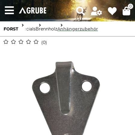
0
FORST
Specials
Brennholz
Anhängerzubehör
0