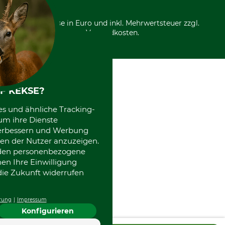
*Alle Preise in Euro und inkl. Mehrwertsteuer zzgl.
Versandkosten.
F KEKSE?
es und ähnliche Tracking-
um ihre Dienste
 verbessern und Werbung
en der Nutzer anzuzeigen.
erden personenbezogene
nen Ihre Einwilligung
die Zukunft widerrufen
rung
Impressum
Konfigurieren