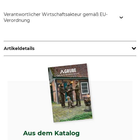
Verantwortlicher Wirtschaftsakteur gemäß EU-
Verordnung
Dubarry Shoes, Damzigt 39, 3454 PS De Meern,
Netherlands, www.dubarry.com
Artikeldetails
Marke
Produkttyp
Dubarry
Pullover
Modellbezeichnung
Oberstoff
Devlin
31% Polyester
30% Wolle
20% Alpaka
15% Nylon
4% Elasthan
Für
Farbe
Aus dem Katalog
Damen