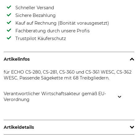
Schneller Versand
Sichere Bezahlung
Kauf auf Rechnung (Bonität vorausgesetzt)
Fachberatung durch unsere Profis
Trustpilot Käuferschutz
Artikelinfos
für ECHO CS-280, CS-281, CS-360 und CS-361 WESC, CS-362
WESC. Passende Sägekette mit 68 Treibgliedern.
Verantwortlicher Wirtschaftsakteur gemäß EU-
Verordnung
ECHO Motorgeräte Vertrieb Germany GmbH, Otto-Schott-
Str. 7, 72555 Metzingen, Germany, www.echo-
motorgeraete.de
Artikeldetails