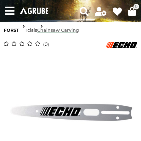
0
FORST
Specials
Chainsaw Carving
0