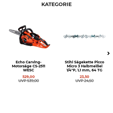
KATEGORIE
Echo Carving-
Stihl Sägekette Picco
Motorsäge CS-2511
Micro 3 Halbmeißel
WESC
1/4"P, 1,1 mm, 64 TG
529,00
23,50
UVP
539,00
UVP
24,50