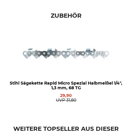
Schnittlänge
Treibgliedstärke/Nutbreite
32 cm
1,3 mm
ZUBEHÖR
Marke
Produkttyp
Echo
Carvingschiene
Modellbezeichnung
Herstellung
32 cm, Nutbreite 1,3 mm
Made in Japan
Hersteller-Artikel-Nr.
S-30C-50SL-1/4
Stihl Sägekette Rapid Micro Spezial Halbmeißel 1/4",
1,3 mm, 68 TG
29,90
UVP
31,80
WEITERE TOPSELLER AUS DIESER