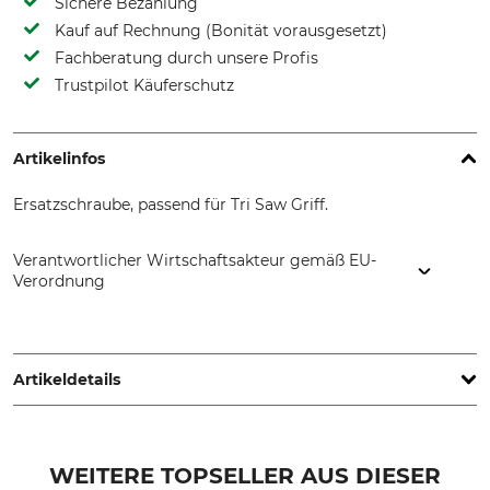
Sichere Bezahlung
Kauf auf Rechnung (Bonität vorausgesetzt)
Fachberatung durch unsere Profis
Trustpilot Käuferschutz
Artikelinfos
Ersatzschraube, passend für Tri Saw Griff.
Verantwortlicher Wirtschaftsakteur gemäß EU-
Verordnung
Grube KG, Hützeler Damm 38, 29646 Bispingen, Germany,
www.grube.de
Artikeldetails
Marke
Produkttyp
Tri Saw
Ersatzschraube
WEITERE TOPSELLER AUS DIESER