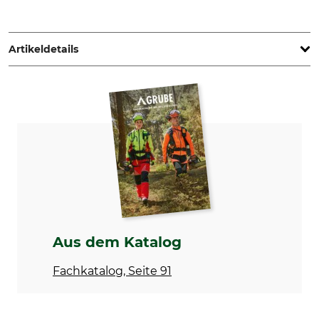
FALKE KGaA, Oststr. 5, 57392 Schmallenberg, Germany,
www.falke.com
Artikeldetails
Marke
Produkttyp
Falke
Socken
Modellbezeichnung
Oberstoff
TK1 Adventure Wool Men
70% Wolle
30% Polyamid
Waschen
Bleichen
30 °C
Nicht bleichen
Feinwäsche/Wollwäsche
Aus dem Katalog
Trocknen
Bügeln
Nicht im Wäschetrockner
Nicht bügeln
Fachkatalog, Seite 91
trocknen
Professionelle Textilpflege
Für