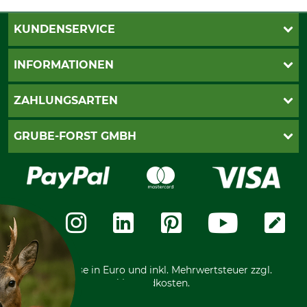
KUNDENSERVICE
Katalogbestellung
INFORMATIONEN
Fragen & Antworten
Kontakt
AGB
ZAHLUNGSARTEN
Newsletteranmeldung
Impressum
Cookie-Einstellungen
Lieferung
PayPal
GRUBE-FORST GMBH
Bestellung widerrufen
Kreditkarte
Widerrufsrecht
Rechnung
Karriere
Widerrufsformular
Vorkasse
Über uns
Datenschutz
Messetermine
Zahlungsarten
Community
International
*Alle Preise in Euro und inkl. Mehrwertsteuer zzgl.
Versandkosten.