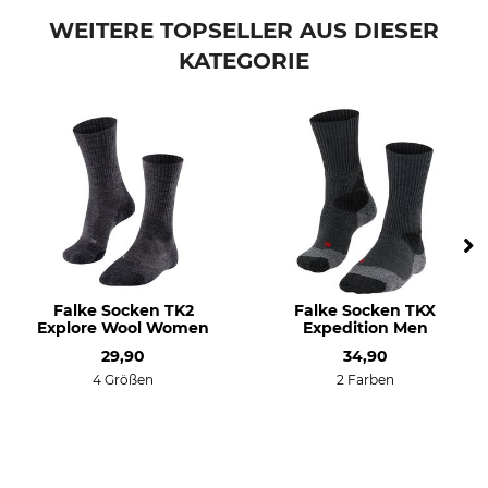
Nicht trockenreinigen
Herren
WEITERE TOPSELLER AUS DIESER
Schuhgröße (EU)
Farbe
KATEGORIE
39
smog
40
41
Sockengröße
39/41
Falke Socken TK2
Falke Socken TKX
Explore Wool Women
Expedition Men
29,90
34,90
4 Größen
2 Farben