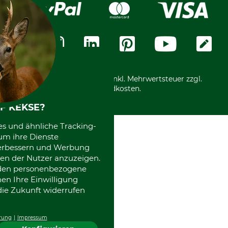
Karriere
Widerrufsformular
Vorkasse
Über uns
Datenschutz
Messetermine
Zahlungsarten
Community
International
*Alle Preise in Euro und inkl. Mehrwertsteuer zzgl.
Versandkosten.
F KEKSE?
es und ähnliche Tracking-
um ihre Dienste
 verbessern und Werbung
en der Nutzer anzuzeigen.
erden personenbezogene
nen Ihre Einwilligung
die Zukunft widerrufen
rung
Impressum