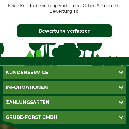
Keine Kundenbewertung vorhanden. Geben Sie die erste
Bewertung ab!
Bewertung verfassen
KUNDENSERVICE
Katalogbestellung
INFORMATIONEN
Fragen & Antworten
Kontakt
AGB
ZAHLUNGSARTEN
Newsletteranmeldung
Impressum
Cookie-Einstellungen
Lieferung
PayPal
GRUBE-FORST GMBH
Bestellung widerrufen
Kreditkarte
Widerrufsrecht
Rechnung