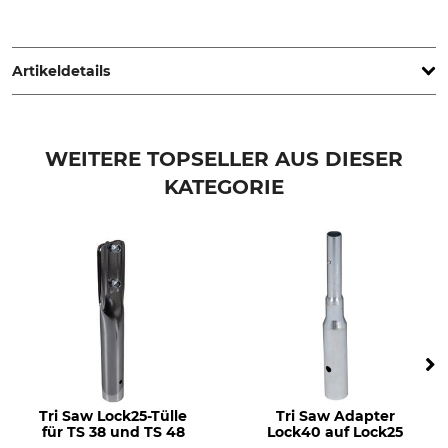
FELCO Europe GmbH, Ludwigsburger Str. 71, 71691
Freiberg/N., Germany, www.felco.eu
Artikeldetails
Marke
Produkttyp
Felco
Gegenklinge
WEITERE TOPSELLER AUS DIESER
KATEGORIE
Modellbezeichnung
Herstellung
für Felco 2
Made in Switzerland
Tri Saw Lock25-Tülle
Tri Saw Adapter
für TS 38 und TS 48
Lock40 auf Lock25