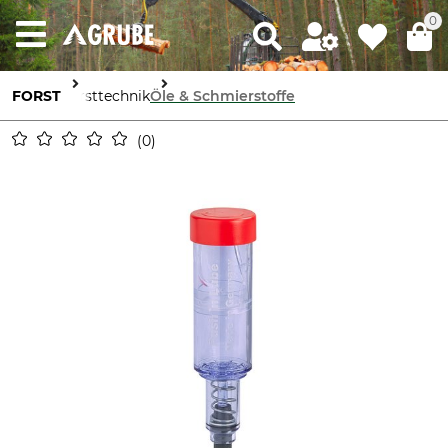
0
FORST
Forsttechnik
Öle & Schmierstoffe
0