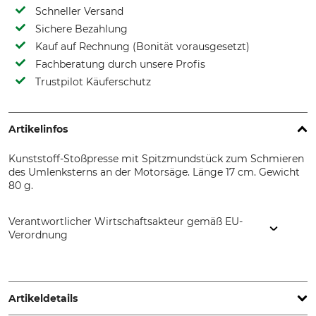
Schneller Versand
Sichere Bezahlung
Kauf auf Rechnung (Bonität vorausgesetzt)
Fachberatung durch unsere Profis
Trustpilot Käuferschutz
Artikelinfos
Kunststoff-Stoßpresse mit Spitzmundstück zum Schmieren
des Umlenksterns an der Motorsäge. Länge 17 cm. Gewicht
80 g.
Verantwortlicher Wirtschaftsakteur gemäß EU-
Verordnung
Samoa Hallbauer GmbH, Industriestr. 18, 68519 Viernheim,
Germany, www.samoa-hallbauer.de
Artikeldetails