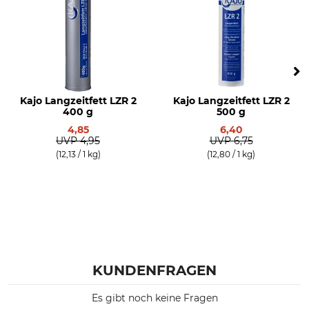
Kajo Langzeitfett LZR 2
Kajo Langzeitfett LZR 2
400 g
500 g
4,85
6,40
UVP
4,95
UVP
6,75
(12,13 / 1 kg)
(12,80 / 1 kg)
KUNDENFRAGEN
Es gibt noch keine Fragen