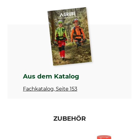
Produkttyp
Modellbezeichnung
Fettpresse
Push´n Lube
Herstellung
Gewicht
Made in Germany
80 g
Aus dem Katalog
Fachkatalog, Seite 153
ZUBEHÖR