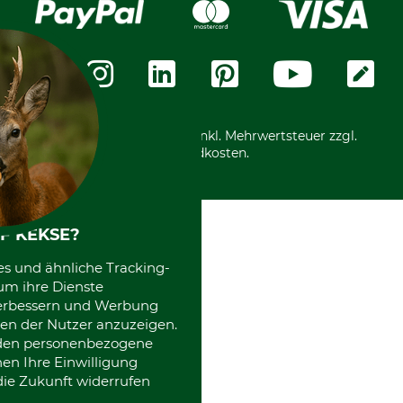
Karriere
Widerrufsformular
Vorkasse
Über uns
Datenschutz
Messetermine
Zahlungsarten
Community
International
*Alle Preise in Euro und inkl. Mehrwertsteuer zzgl.
Versandkosten.
F KEKSE?
es und ähnliche Tracking-
um ihre Dienste
 verbessern und Werbung
en der Nutzer anzuzeigen.
erden personenbezogene
nen Ihre Einwilligung
die Zukunft widerrufen