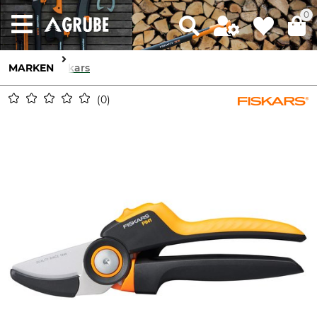
0
MARKEN
Fiskars
0