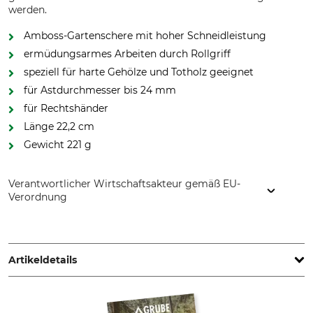
werden.
Amboss-Gartenschere mit hoher Schneidleistung
ermüdungsarmes Arbeiten durch Rollgriff
speziell für harte Gehölze und Totholz geeignet
für Astdurchmesser bis 24 mm
für Rechtshänder
Länge 22,2 cm
Gewicht 221 g
Verantwortlicher Wirtschaftsakteur gemäß EU-
Verordnung
Fiskars Online Oy Ab, Keilaniementie 10, 02151 Espoo,
Finland, www.fiskars.com
Artikeldetails
Max. Schnittleistung
Schnittprinzip
24 mm
Amboss