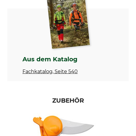
Griff
Art
Rollgriff
Einhandschere
Ausführung
Marke
Rechtshänder
Fiskars
Produkttyp
Modellbezeichnung
Amboss-Gartenschere
P941 mit Rollgriff
Aus dem Katalog
Herstellung
Länge
Fachkatalog, Seite 540
Made in Poland
22,2 cm
Gewicht
221 g
ZUBEHÖR