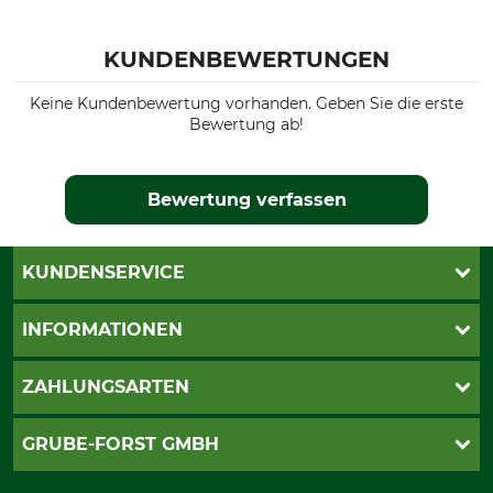
KUNDENBEWERTUNGEN
Keine Kundenbewertung vorhanden. Geben Sie die erste
Bewertung ab!
Bewertung verfassen
KUNDENSERVICE
Katalogbestellung
INFORMATIONEN
Fragen & Antworten
Kontakt
AGB
ZAHLUNGSARTEN
Newsletteranmeldung
Impressum
Cookie-Einstellungen
Lieferung
PayPal
GRUBE-FORST GMBH
Bestellung widerrufen
Kreditkarte
Widerrufsrecht
Rechnung