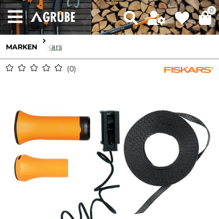
0
MARKEN
Fiskars
0