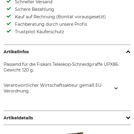
Schneller Versand
Sichere Bezahlung
Kauf auf Rechnung (Bonität vorausgesetzt)
Fachberatung durch unsere Profis
Trustpilot Käuferschutz
Artikelinfos
Passend für die Fiskars Teleskop-Schneidgiraffe UPX86.
Gewicht 120 g.
Verantwortlicher Wirtschaftsakteur gemäß EU-
Verordnung
Fiskars Online Oy Ab, Keilaniementie 10, 02151 Espoo,
Finland, www.fiskars.com
Artikeldetails
Marke
Produkttyp