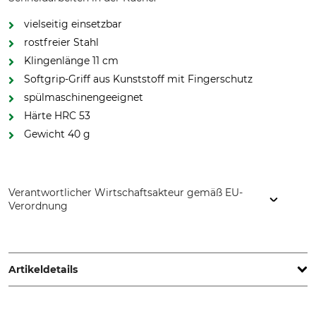
vielseitig einsetzbar
rostfreier Stahl
Klingenlänge 11 cm
Softgrip-Griff aus Kunststoff mit Fingerschutz
spülmaschinengeeignet
Härte HRC 53
Gewicht 40 g
Verantwortlicher Wirtschaftsakteur gemäß EU-
Verordnung
Fiskars Online Oy Ab, Keilaniementie 10, 02151 Espoo,
Finland, www.fiskars.com
Artikeldetails
Marke
Produkttyp