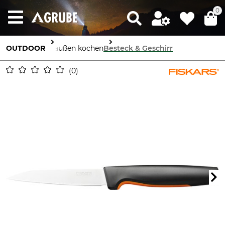
0
OUTDOOR
Draußen kochen
Besteck & Geschirr
0