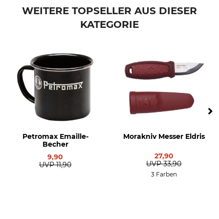
Fiskars
Gemüsemesser
WEITERE TOPSELLER AUS DIESER
KATEGORIE
Petromax Emaille-
Morakniv Messer Eldris
Becher
27,90
9,90
UVP
33,90
UVP
11,90
3 Farben