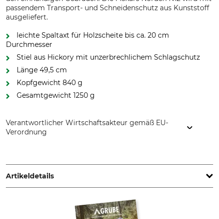
passendem Transport- und Schneidenschutz aus Kunststoff
ausgeliefert.
leichte Spaltaxt für Holzscheite bis ca. 20 cm
Durchmesser
Stiel aus Hickory mit unzerbrechlichem Schlagschutz
Länge 49,5 cm
Kopfgewicht 840 g
Gesamtgewicht 1250 g
Verantwortlicher Wirtschaftsakteur gemäß EU-
Verordnung
Fiskars Online Oy Ab, Keilaniementie 10, 02151 Espoo,
Finland, www.fiskars.com
Artikeldetails
Marke
Produkttyp
Fiskars
Spaltaxt