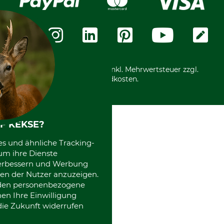
Widerrufsformular
Vorkasse
Über uns
Datenschutz
Messetermine
Zahlungsarten
Community
International
*Alle Preise in Euro und inkl. Mehrwertsteuer zzgl.
Versandkosten.
F KEKSE?
es und ähnliche Tracking-
um ihre Dienste
 verbessern und Werbung
en der Nutzer anzuzeigen.
erden personenbezogene
nen Ihre Einwilligung
die Zukunft widerrufen