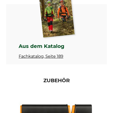
Modellbezeichnung
Herstellung
Norden N12
Made in Finland
Hersteller-Artikel-Nr.
Holzart
1051144
Hickory
Kopfgewicht
Länge
840 g
49,5 cm
Aus dem Katalog
Gewicht
Fachkatalog, Seite 189
1250 g
ZUBEHÖR