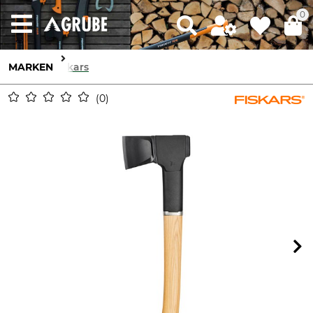
0
MARKEN
Fiskars
0