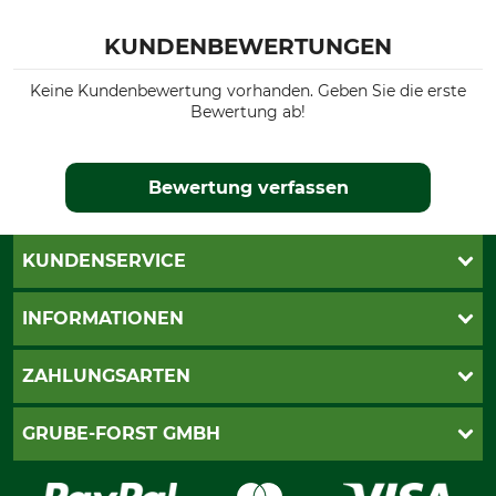
KUNDENBEWERTUNGEN
Keine Kundenbewertung vorhanden. Geben Sie die erste
Bewertung ab!
Bewertung verfassen
KUNDENSERVICE
Katalogbestellung
INFORMATIONEN
Fragen & Antworten
Kontakt
AGB
ZAHLUNGSARTEN
Newsletteranmeldung
Impressum
Cookie-Einstellungen
Lieferung
PayPal
GRUBE-FORST GMBH
Bestellung widerrufen
Kreditkarte
Widerrufsrecht
Rechnung
Karriere