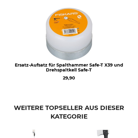
Modellbezeichnung
Herstellung
Safe-T X39
Made in France
Kopfgewicht
Länge
3000 g
90 cm
Ersatz-Aufsatz für Spalthammer Safe-T X39 und
Drehspaltkeil Safe-T
29,90
WEITERE TOPSELLER AUS DIESER
KATEGORIE