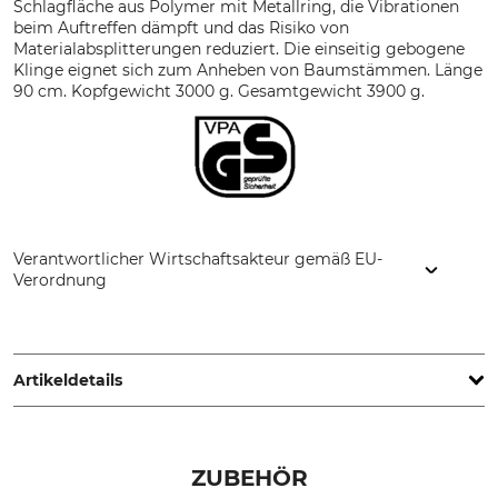
Schlagfläche aus Polymer mit Metallring, die Vibrationen
beim Auftreffen dämpft und das Risiko von
Materialabsplitterungen reduziert. Die einseitig gebogene
Klinge eignet sich zum Anheben von Baumstämmen. Länge
90 cm. Kopfgewicht 3000 g. Gesamtgewicht 3900 g.
Verantwortlicher Wirtschaftsakteur gemäß EU-
Verordnung
Fiskars Online Oy Ab, Keilaniementie 10, 02151 Espoo,
Finland, www.fiskars.com
Artikeldetails
Marke
Produkttyp
Fiskars
Spalthammer
ZUBEHÖR