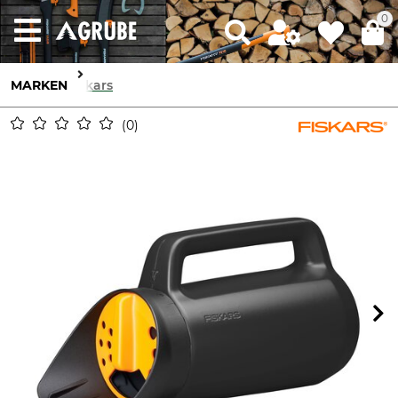
0
MARKEN
Fiskars
0