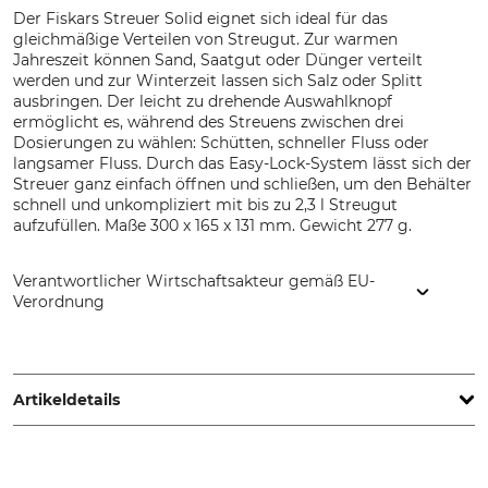
Der Fiskars Streuer Solid eignet sich ideal für das
gleichmäßige Verteilen von Streugut. Zur warmen
Jahreszeit können Sand, Saatgut oder Dünger verteilt
werden und zur Winterzeit lassen sich Salz oder Splitt
ausbringen. Der leicht zu drehende Auswahlknopf
ermöglicht es, während des Streuens zwischen drei
Dosierungen zu wählen: Schütten, schneller Fluss oder
langsamer Fluss. Durch das Easy-Lock-System lässt sich der
Streuer ganz einfach öffnen und schließen, um den Behälter
schnell und unkompliziert mit bis zu 2,3 l Streugut
aufzufüllen. Maße 300 x 165 x 131 mm. Gewicht 277 g.
Verantwortlicher Wirtschaftsakteur gemäß EU-
Verordnung
Fiskars Online Oy Ab, Keilaniementie 10, 02151 Espoo,
Finland, www.fiskars.com
Artikeldetails
Marke
Produkttyp
Fiskars
Granulatstreuer