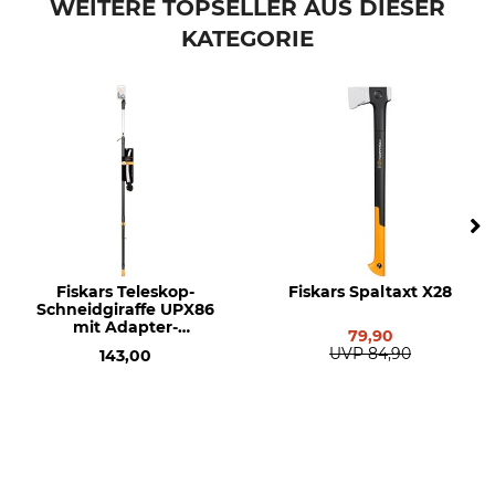
WEITERE TOPSELLER AUS DIESER
KATEGORIE
Modellbezeichnung
Gewicht
Solid
277 g
Fiskars Teleskop-
Fiskars Spaltaxt X28
Schneidgiraffe UPX86
mit Adapter-
79,90
Baumsäge
UVP
84,90
143,00