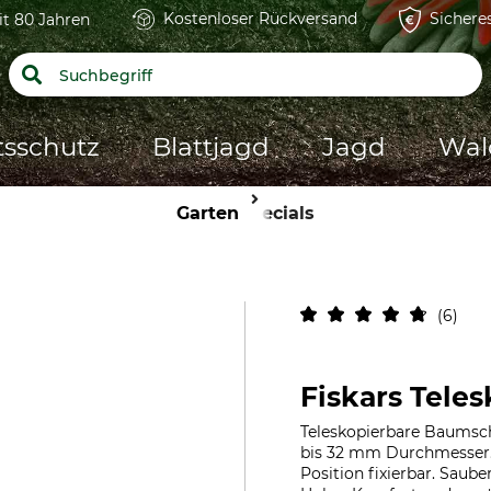
Kostenloser Rückversand
Sichere
it 80 Jahren
tsschutz
Blattjagd
Jagd
Wal
Garten
Specials
6
Fiskars Tele
Teleskopierbare Baumsch
bis 32 mm Durchmesser. 
Position fixierbar. Saube