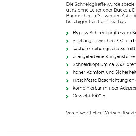
Die Schneidgiraffe wurde spezie
ganz ohne Leiter oder Bücken. D
Baumscheren. So werden Äste bis
beliebiger Position fixierbar.
Bypass-Schneidgiraffe zum S
Stiellänge zwischen 2,30 und 
saubere, reibungslose Schnit
orangefarbene Klingenstütze 
Schneidkopf um ca. 230° drehb
hoher Komfort und Sicherheit
rutschfeste Beschichtung an 
kombinierbar mit der Adapt
Gewicht 1900 g
Verantwortlicher Wirtschaftsa
Fiskars Online Oy Ab, Keilanieme