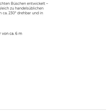
ichten Büschen entwickelt –
leich zu handelsüblichen
 ca. 230° drehbar und in
r von ca. 6 m