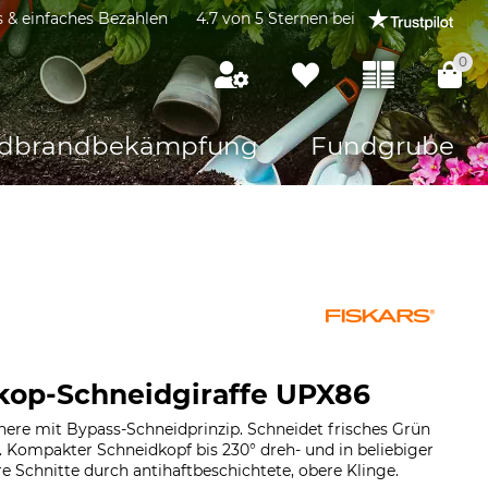
s & einfaches Bezahlen
4.7 von 5 Sternen bei
0
dbrandbekämpfung
Fundgrube
skop-Schneidgiraffe UPX86
ere mit Bypass-Schneidprinzip. Schneidet frisches Grün
Kompakter Schneidkopf bis 230° dreh- und in beliebiger
re Schnitte durch antihaftbeschichtete, obere Klinge.