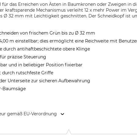
ll für das Erreichen von Ästen in Baumkronen oder Zweigen in d
er kraftsparende Mechanismus verleiht 12 x mehr Power im Verg
 Ø 32 mm mit Leichtigkeit geschnitten. Der Schneidkopf ist um
chneiden von frischem Grün bis zu Ø 32 mm
4,00 m einstellbar; dies ermöglicht eine Reichweite mit Benutze
te durch antihaftbeschichtete obere Klinge
für präzise Steuerung
ar und in beliebiger Position fixierbar
 durch rutschfeste Griffe
der Unterseite zur sicheren Aufbewahrung
er-Baumsäge
kteur gemäß EU-Verordnung
ntie 10, 02151 Espoo, Finland, www.fiskars.com