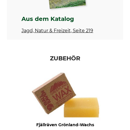
Ursprungs
65% Polyester
Ja
35% Baumwolle
Aus dem Katalog
Waschen
Bleichen
40 °C Buntwäsche
Nicht bleichen
Jagd, Natur & Freizeit, Seite 219
Trocknen
Bügeln
Nicht im Wäschetrockner
Bügeln bis 110 °C
trocknen
ZUBEHÖR
Professionelle Textilpflege
Anlass
Nicht trockenreinigen
Ansitz
Treibjagd
Arbeiten im Revier
Drückjagd
Eigenschaften
Für
gefüttert
Damen
geräuscharm
wärmeisolierend
Fjällräven Grönland-Wachs