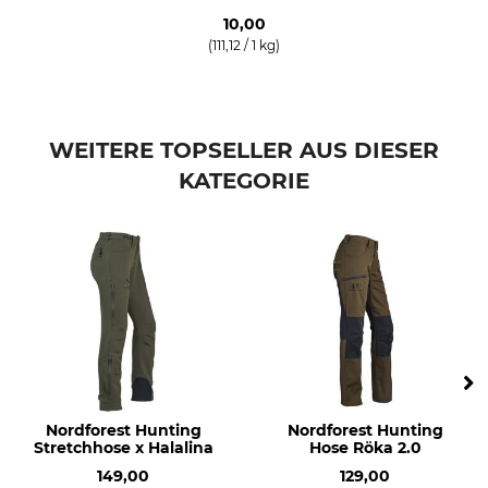
Jahreszeit
Passform
10,00
Herbst
regular
(111,12 / 1 kg)
Winter
Wasserdichtigkeit
Winddichtigkeit
wasserabweisend
windabweisend
WEITERE TOPSELLER AUS DIESER
Farbe
Konfektionsgröße
KATEGORIE
dark olive
34
Nordforest Hunting
Nordforest Hunting
Stretchhose x Halalina
Hose Röka 2.0
149,00
129,00