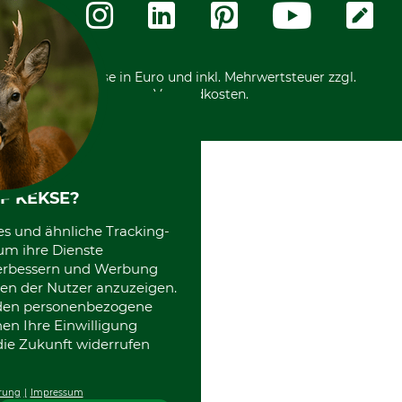
Community
International
*Alle Preise in Euro und inkl. Mehrwertsteuer zzgl.
Versandkosten.
F KEKSE?
es und ähnliche Tracking-
um ihre Dienste
 verbessern und Werbung
en der Nutzer anzuzeigen.
erden personenbezogene
nen Ihre Einwilligung
die Zukunft widerrufen
rung
Impressum