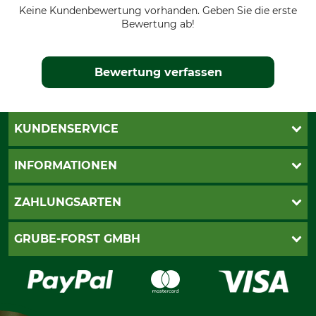
Keine Kundenbewertung vorhanden. Geben Sie die erste
Bewertung ab!
Bewertung verfassen
KUNDENSERVICE
Katalogbestellung
INFORMATIONEN
Fragen & Antworten
Kontakt
AGB
ZAHLUNGSARTEN
Newsletteranmeldung
Impressum
Cookie-Einstellungen
Lieferung
PayPal
GRUBE-FORST GMBH
Bestellung widerrufen
Kreditkarte
Widerrufsrecht
Rechnung
Karriere
Widerrufsformular
Vorkasse
Über uns
Datenschutz
Messetermine
Zahlungsarten