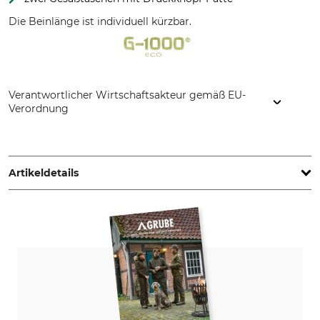
Die Beinlänge ist individuell kürzbar.
Verantwortlicher Wirtschaftsakteur gemäß EU-
Verordnung
Fenix Outdoor E-Com AB, Brogatan 141, 894 35 Själevad,
Sweden, www.fjallraven.com
Artikeldetails
Marke
Produkttyp
Fjällräven
Hose
Modellbezeichnung
Oberstoff
Karla Pro Winter
65% Polyester
35% Baumwolle
Futter
Nichttextile Teile tierischen