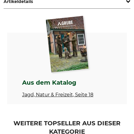
Artikeldetails
Marke
Produkttyp
Fjällräven
Fleeceweste
Modellbezeichnung
Oberstoff
Buck
100% Polyester
Besatz
Nichttextile Teile tierischen
Ursprungs
65% Polyester
Ja
35% Baumwolle
Waschen
Bleichen
Aus dem Katalog
40 °C Buntwäsche
Nicht bleichen
Jagd, Natur & Freizeit, Seite 18
Trocknen
Bügeln
Nicht im Wäschetrockner
Nicht bügeln
trocknen
Professionelle Textilpflege
Anlass
WEITERE TOPSELLER AUS DIESER
Nicht trockenreinigen
Ansitz
KATEGORIE