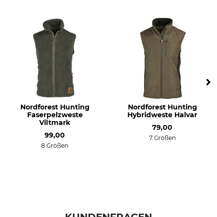
Pirsch
Arbeiten im Revier
Atmungsaktivität
Eigenschaften
mittel
geräuscharm
Für
Jahreszeit
Herren
ganzjährig
Kapuze
Passform
Nein
regular
Nordforest Hunting
Nordforest Hunting
Faserpelzweste
Hybridweste Halvar
Viltmark
Farbe
Konfektionsgröße
79,00
L
99,00
7 Größen
dark olive
8 Größen