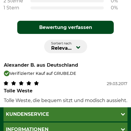
2 Sterne
0%
1 Stern
0%
Bewertung verfassen
Sortiert nach:
Relevanz
Alexander B.
aus Deutschland
Verifizierter Kauf auf GRUBE.DE
29.03.2017
Tolle Weste
Tolle Weste, die bequem sitzt und modisch aussieht.
KUNDENSERVICE
Katalogbestellung
INFORMATIONEN