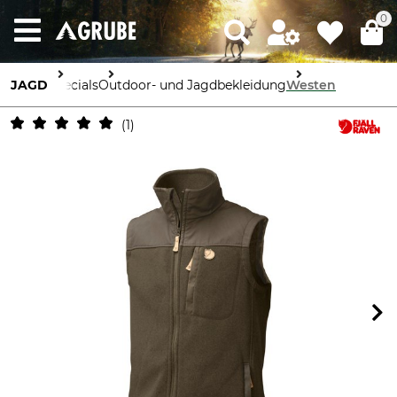
0
JAGD
Specials
Outdoor- und Jagdbekleidung
Westen
1