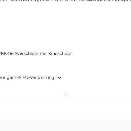
KK-Reißverschluss mit Kinnschutz
kteur gemäß EU-Verordnung
n 141, 894 35 Själevad, Sweden, www.fjallraven.com