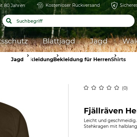
Kostenloser Rückversand
Sichere
it 80 Jahren
tsschutz
Blattjagd
Jagd
Wal
Jagd
Bekleidung
Bekleidung für Herren
Shirts
0
Fjällräven He
Leicht und geschmeidig. 
Stehkragen mit halblan