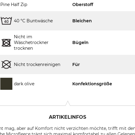
Pine Half Zip
Oberstoff
40 °C Buntwäsche
Bleichen
Nicht im
Wäschetrockner
Bügeln
trocknen
Nicht trockenreinigen
Für
dark olive
Konfektionsgröße
ARTIKELINFOS
ht mag, aber auf Komfort nicht verzichten möchte, trifft mit dem
he Microfleece trägt sich maximal komfortabel zu allen Gelegen