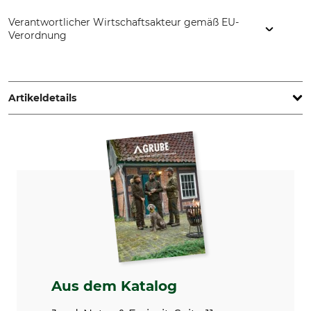
Verantwortlicher Wirtschaftsakteur gemäß EU-
Verordnung
Fenix Outdoor E-Com AB, Brogatan 141, 894 35 Själevad,
Sweden, www.fjallraven.com
Artikeldetails
Marke
Produkttyp
Fjällräven
Sitzrucksack
Modellbezeichnung
Oberstoff
Singi Stubben 27 l
100% Polyamid
Oberstoff 2
Nichttextile Teile tierischen
Ursprungs
65% Polyester
Ja
35% Baumwolle
Waschen
Bleichen
Aus dem Katalog
Nicht waschen
Nicht bleichen