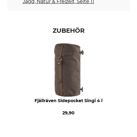
Jagd, Natur & Freizeit, Seite 11
Trocknen
Bügeln
Nicht im Wäschetrockner
Nicht bügeln
trocknen
Professionelle Textilpflege
Farbe
ZUBEHÖR
Nicht trockenreinigen
dark olive
Volumen
27 l
Fjällräven Sidepocket Singi 4 l
29,90