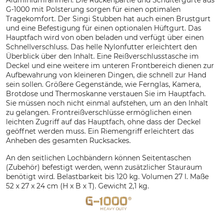
Aluminiumrahmen. Die Rückenpartie und Schultergurte aus
G-1000 mit Polsterung sorgen für einen optimalen
Tragekomfort. Der Singi Stubben hat auch einen Brustgurt
und eine Befestigung für einen optionalen Hüftgurt. Das
Hauptfach wird von oben beladen und verfügt über einen
Schnellverschluss. Das helle Nylonfutter erleichtert den
Überblick über den Inhalt. Eine Reißverschlusstasche im
Deckel und eine weitere im unteren Frontbereich dienen zur
Aufbewahrung von kleineren Dingen, die schnell zur Hand
sein sollen. Größere Gegenstände, wie Fernglas, Kamera,
Brotdose und Thermoskanne verstauen Sie im Hauptfach.
Sie müssen noch nicht einmal aufstehen, um an den Inhalt
zu gelangen. Frontreißverschlüsse ermöglichen einen
leichten Zugriff auf das Hauptfach, ohne dass der Deckel
geöffnet werden muss. Ein Riemengriff erleichtert das
Anheben des gesamten Rucksackes.
An den seitlichen Lochbändern können Seitentaschen
(Zubehör) befestigt werden, wenn zusätzlicher Stauraum
benötigt wird. Belastbarkeit bis 120 kg. Volumen 27 l. Maße
52 x 27 x 24 cm (H x B x T). Gewicht 2,1 kg.