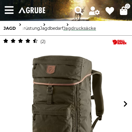
0
JAGD
Ausrüstung
Jagdbedarf
Jagdrucksäcke
2