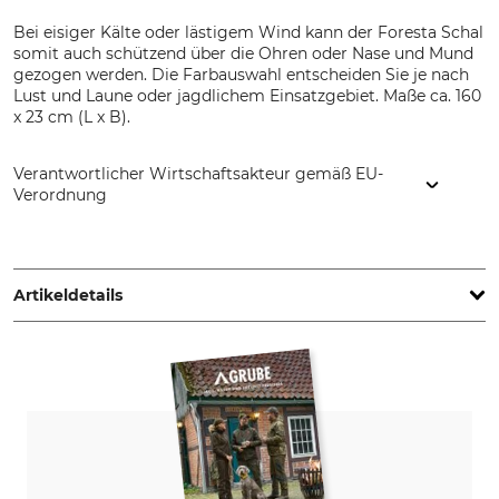
Bei eisiger Kälte oder lästigem Wind kann der Foresta Schal
somit auch schützend über die Ohren oder Nase und Mund
gezogen werden. Die Farbauswahl entscheiden Sie je nach
Lust und Laune oder jagdlichem Einsatzgebiet. Maße ca. 160
x 23 cm (L x B).
Verantwortlicher Wirtschaftsakteur gemäß EU-
Verordnung
Foresta GmbH & Co KG, Wittekindstr. 5, 32312 Lübbecke,
Germany, www.foresta-germany.de
Artikeldetails
Marke
Produkttyp
Foresta
Fleeceschal
Oberstoff
Waschen
100% Polyester
30 °C
Feinwäsche/Wollwäsche