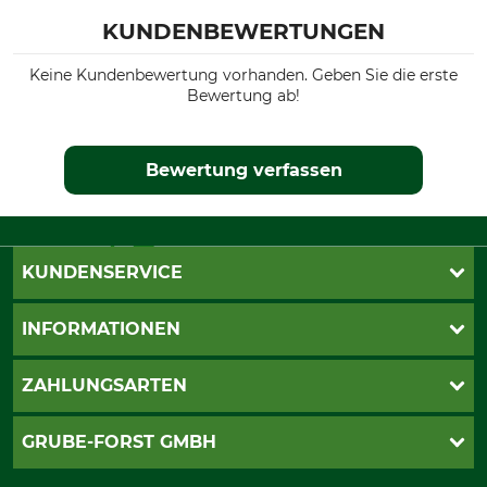
KUNDENBEWERTUNGEN
Keine Kundenbewertung vorhanden. Geben Sie die erste
Bewertung ab!
Bewertung verfassen
KUNDENSERVICE
Katalogbestellung
INFORMATIONEN
Fragen & Antworten
Kontakt
AGB
ZAHLUNGSARTEN
Newsletteranmeldung
Impressum
Cookie-Einstellungen
Lieferung
PayPal
GRUBE-FORST GMBH
Bestellung widerrufen
Kreditkarte
Widerrufsrecht
Rechnung