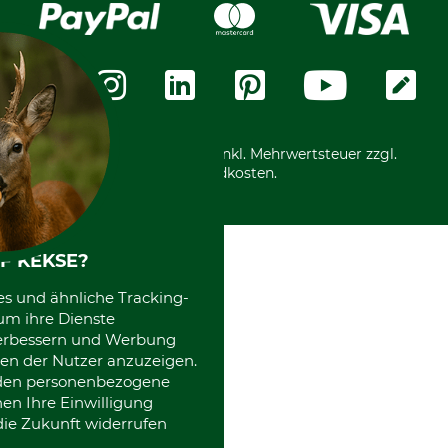
Karriere
Widerrufsformular
Vorkasse
Über uns
Datenschutz
Messetermine
Zahlungsarten
Community
International
*Alle Preise in Euro und inkl. Mehrwertsteuer zzgl.
Versandkosten.
F KEKSE?
es und ähnliche Tracking-
um ihre Dienste
 verbessern und Werbung
en der Nutzer anzuzeigen.
erden personenbezogene
nen Ihre Einwilligung
die Zukunft widerrufen