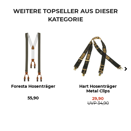
Farbe
WEITERE TOPSELLER AUS DIESER
grün
KATEGORIE
Foresta Hosenträger
Hart Hosenträger
Metal Clips
55,90
29,90
UVP
34,90