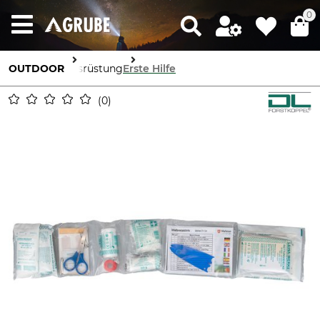
0
OUTDOOR
Ausrüstung
Erste Hilfe
0