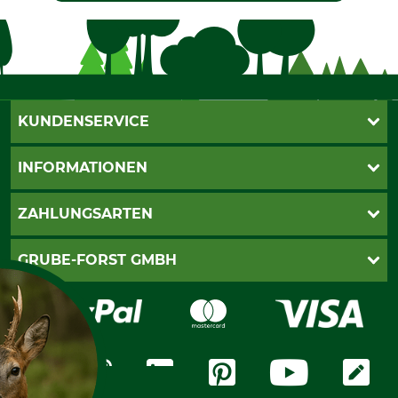
KUNDENSERVICE
Katalogbestellung
INFORMATIONEN
Fragen & Antworten
Kontakt
AGB
ZAHLUNGSARTEN
Newsletteranmeldung
Impressum
Cookie-Einstellungen
Lieferung
PayPal
GRUBE-FORST GMBH
Bestellung widerrufen
Kreditkarte
Widerrufsrecht
Rechnung
Karriere
Widerrufsformular
Vorkasse
Über uns
Datenschutz
Messetermine
Zahlungsarten
Community
International