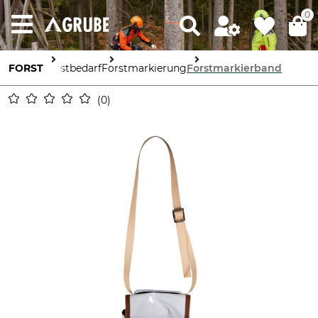
0
FORST
Forstbedarf
Forstmarkierung
Forstmarkierband
0