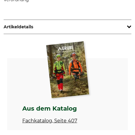
G. Schaub - Lederwarenfabrikation GmbH, Hinter der Mühle
15, 36199 Rotenburg, Germany, www.schaub-lederwaren.de
Artikeldetails
Produkttyp
Modellbezeichnung
Tasche
für Markierungsband
Herstellung
Made in Germany
Aus dem Katalog
Fachkatalog, Seite 407