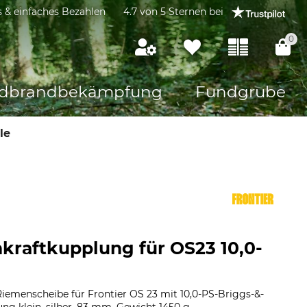
s & einfaches Bezahlen
4.7 von 5 Sternen bei
0
dbrandbekämpfung
Fundgrube
le
hkraftkupplung für OS23 10,0-
Riemenscheibe für Frontier OS 23 mit 10,0-PS-Briggs-&-