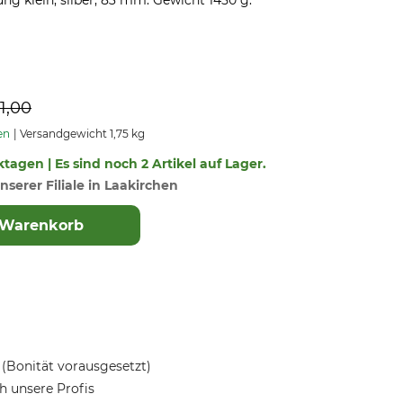
ng klein, silber, 83 mm. Gewicht 1450 g.
1,00
en
Versandgewicht 1,75 kg
ktagen | Es sind noch 2 Artikel auf Lager.
nserer Filiale in Laakirchen
 Warenkorb
(Bonität vorausgesetzt)
 unsere Profis