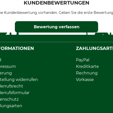
KUNDENBEWERTUNGEN
ne Kundenbewertung vorhanden. Geben Sie die erste Bewertung
Bewertung verfassen
FORMATIONEN
ZAHLUNGSART
B
PayPal
pressum
Kreditkarte
ferung
Rechnung
tellung widerrufen
Vorkasse
errufsrecht
errufsformular
enschutz
lungsarten