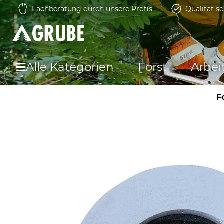
Fachberatung durch unsere Profis
Qualität se
Alle Kategorien
Forst
Arbei
F