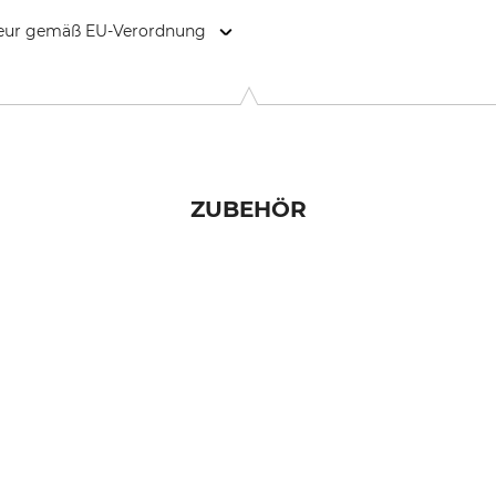
kteur gemäß EU-Verordnung
9646 Bispingen, Germany, www.grube.de
ZUBEHÖR