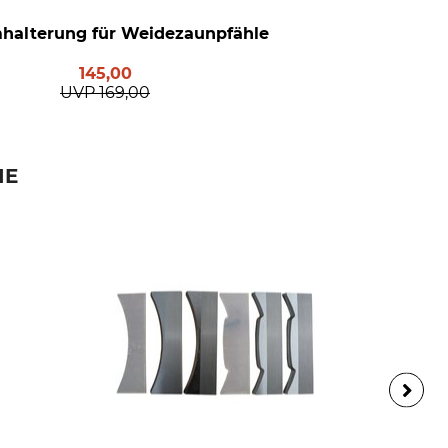
alterung für Weidezaunpfähle
145,00
UVP
169,00
IE