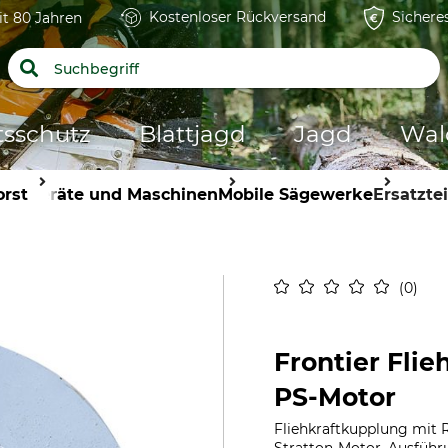
Kostenloser Rückversand
Sichere
it 80 Jahren
tsschutz
Blattjagd
Jagd
Wal
orst
Geräte und Maschinen
Mobile Sägewerke
Ersatztei
0
Frontier Flie
PS-Motor
Fliehkraftkupplung mit 