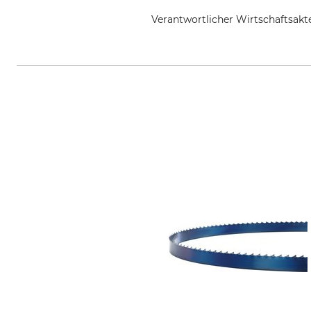
Verantwortlicher Wirtschaftsa
Grube KG, Hützeler Damm 38, 2