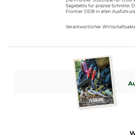
Die Frontier Stützfüße für OS18
Sägebetts für präzise Schnitte.
Frontier OS18 in allen Ausführu
Verantwortlicher Wirtschaftsa
Grube KG, Hützeler Damm 38, 2
A
W