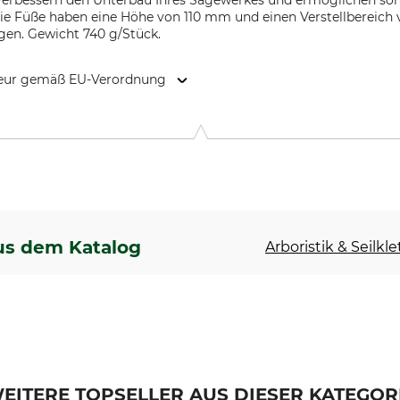
 verbessern den Unterbau Ihres Sägewerkes und ermöglichen so
 Die Füße haben eine Höhe von 110 mm und einen Verstellbereich
ngen. Gewicht 740 g/Stück.
kteur gemäß EU-Verordnung
9646 Bispingen, Germany, www.grube.de
us dem Katalog
Arboristik & Seilkl
EITERE TOPSELLER AUS DIESER KATEGOR