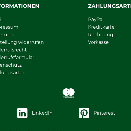
FORMATIONEN
ZAHLUNGSART
B
PayPal
pressum
Kreditkarte
ferung
Rechnung
tellung widerrufen
Vorkasse
errufsrecht
errufsformular
enschutz
lungsarten
LinkedIn
Pinterest