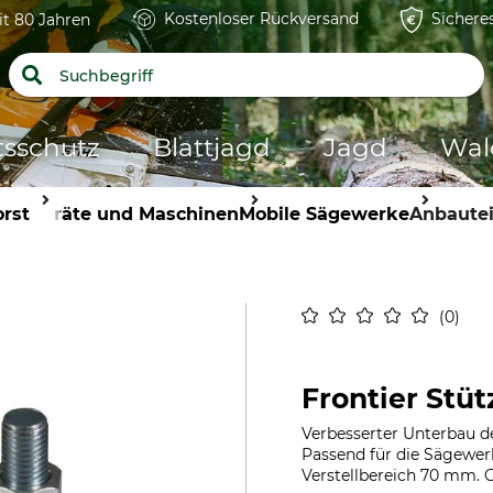
Kostenloser Rückversand
Sichere
it 80 Jahren
tsschutz
Blattjagd
Jagd
Wal
orst
Geräte und Maschinen
Mobile Sägewerke
Anbautei
0
Frontier Stüt
Verbesserter Unterbau d
Passend für die Sägewer
Verstellbereich 70 mm. 