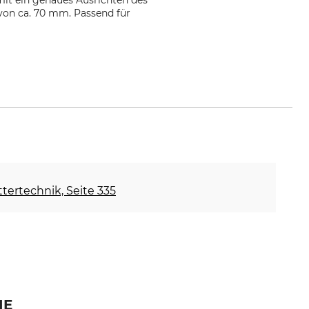
mit ein genaues Ausrichten des
 von ca. 70 mm. Passend für
ettertechnik, Seite 335
IE