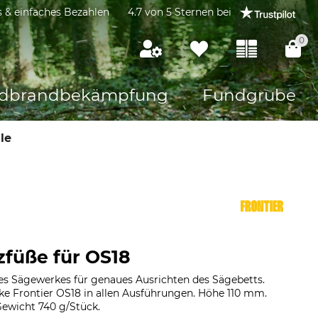
s & einfaches Bezahlen
4.7 von 5 Sternen bei
0
dbrandbekämpfung
Fundgrube
le
zfüße für OS18
es Sägewerkes für genaues Ausrichten des Sägebetts.
ke Frontier OS18 in allen Ausführungen. Höhe 110 mm.
Gewicht 740 g/Stück.