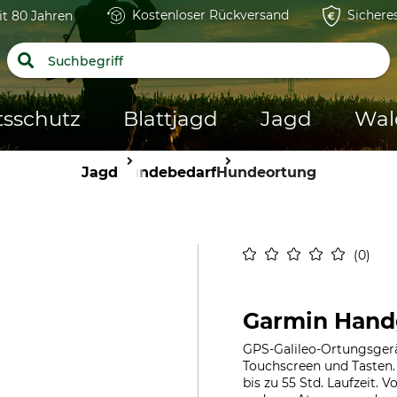
Kostenloser Rückversand
Sichere
it 80 Jahren
tsschutz
Blattjagd
Jagd
Wal
Jagd
Hundebedarf
Hundeortung
0
Garmin Handg
GPS-Galileo-Ortungsger
Touchscreen und Tasten.
bis zu 55 Std. Laufzeit. 