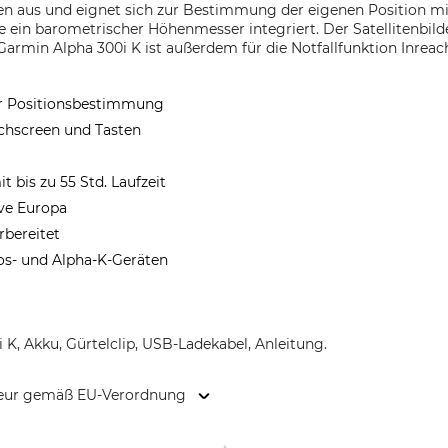
en aus und eignet sich zur Bestimmung der eigenen Position mit
ein barometrischer Höhenmesser integriert. Der Satellitenbilder
armin Alpha 300i K ist außerdem für die Notfallfunktion Inreach
ur Positionsbestimmung
chscreen und Tasten
t bis zu 55 Std. Laufzeit
ive Europa
rbereitet
s- und Alpha-K-Geräten
K, Akku, Gürtelclip, USB-Ladekabel, Anleitung.
kteur gemäß EU-Verordnung
 35, 85748 Garching, Germany, www.garmin.de