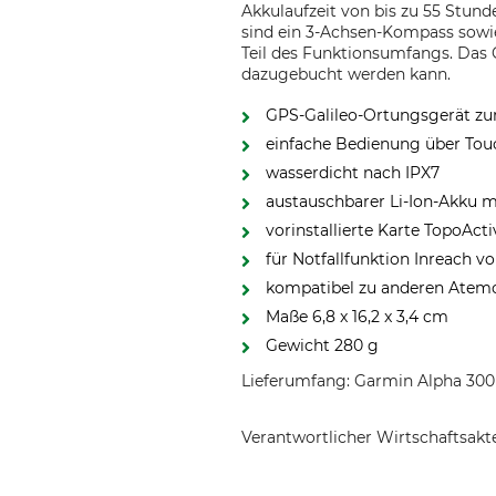
Akkulaufzeit von bis zu 55 Stund
sind ein 3-Achsen-Kompass sowie 
Teil des Funktionsumfangs. Das G
dazugebucht werden kann.
GPS-Galileo-Ortungsgerät z
einfache Bedienung über Tou
wasserdicht nach IPX7
austauschbarer Li-Ion-Akku mi
vorinstallierte Karte TopoAct
für Notfallfunktion Inreach vo
kompatibel zu anderen Atemo
Maße 6,8 x 16,2 x 3,4 cm
Gewicht 280 g
Lieferumfang: Garmin Alpha 300i 
Verantwortlicher Wirtschaftsa
Garmin Germany GmbH, Parkring