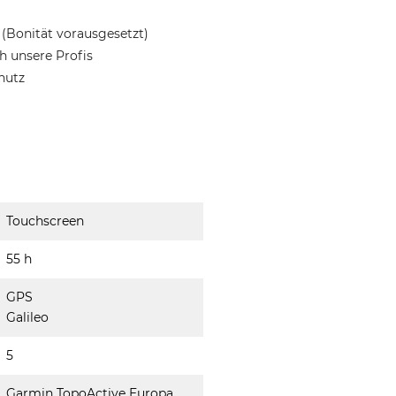
(Bonität vorausgesetzt)
 unsere Profis
hutz
Touchscreen
55 h
GPS
Galileo
5
Garmin TopoActive Europa