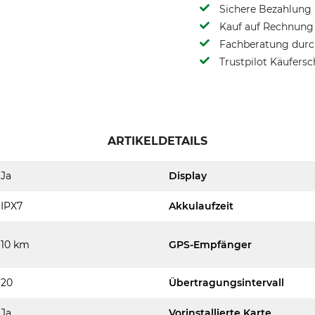
Sichere Bezahlung
Kauf auf Rechnung 
Fachberatung durch
Trustpilot Käufersc
ARTIKELDETAILS
Ja
Display
IPX7
Akkulaufzeit
10 km
GPS-Empfänger
20
Übertragungsintervall
Ja
Vorinstallierte Karte