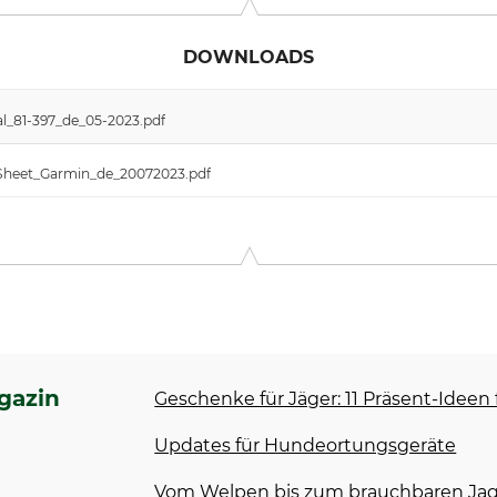
DOWNLOADS
l_81-397_de_05-2023.pdf
Sheet_Garmin_de_20072023.pdf
gazin
Geschenke für Jäger: 11 Präsent-Ideen
Updates für Hundeortungsgeräte
Vom Welpen bis zum brauchbaren Jagd