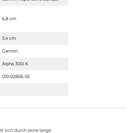
6,8 cm
3,4 cm
Garmin
Alpha 300i K
010-02806-55
t sich durch seine lange