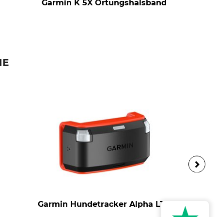
Garmin K 5X Ortungshalsband
IE
Garmin Hundetracker Alpha LTE