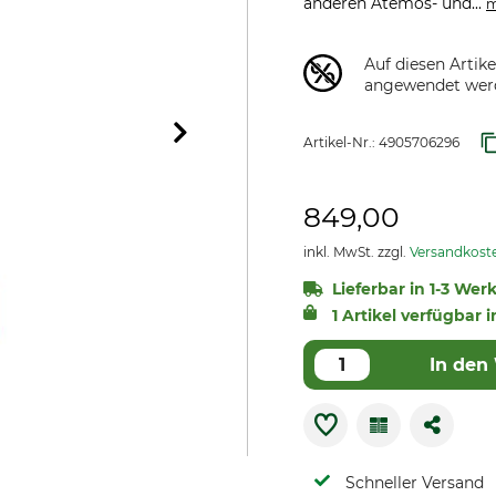
anderen Atemos- und...
m
Auf diesen Artik
angewendet wer
Artikel-Nr.:
4905706296
849,00
inkl. MwSt. zzgl.
Versandkost
Lieferbar in 1-3 Wer
1 Artikel verfügbar i
In den
Schneller Versand