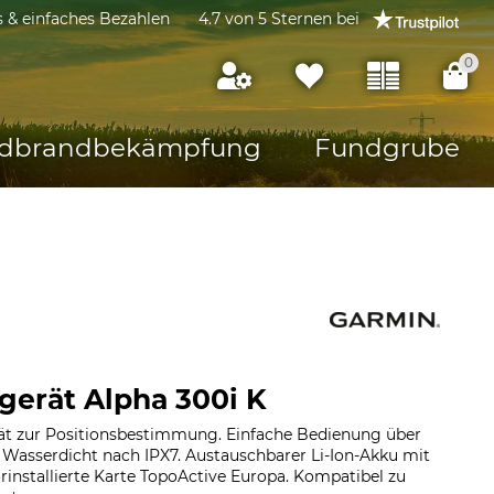
s & einfaches Bezahlen
4.7 von 5 Sternen bei
0
dbrandbekämpfung
Fundgrube
erät Alpha 300i K
ät zur Positionsbestimmung. Einfache Bedienung über
 Wasserdicht nach IPX7. Austauschbarer Li-Ion-Akku mit
Vorinstallierte Karte TopoActive Europa. Kompatibel zu