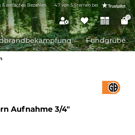
s & einfaches Bezahlen
4.7 von 5 Sternen bei
0
dbrandbekämpfung
Fundgrube
n
rn Aufnahme 3/4"