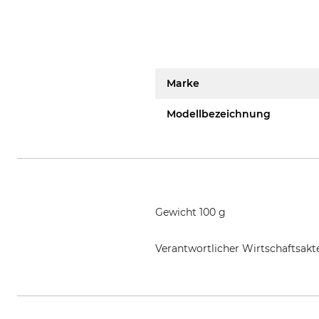
Marke
Modellbezeichnung
Gewicht 100 g
Verantwortlicher Wirtschaftsa
Grube KG, Hützeler Damm 38, 2