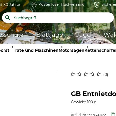
Kostenloser Rückversand
Sichere
it 80 Jahren
tsschutz
Blattjagd
Jagd
Wal
Forst
Geräte und Maschinen
Motorsägen
Kettenschärfe
0
GB Entnietdo
Gewicht 100 g
Artikel-Nr.:
6719307472