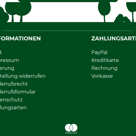
FORMATIONEN
ZAHLUNGSART
B
PayPal
pressum
Kreditkarte
ferung
Rechnung
tellung widerrufen
Vorkasse
errufsrecht
errufsformular
enschutz
lungsarten