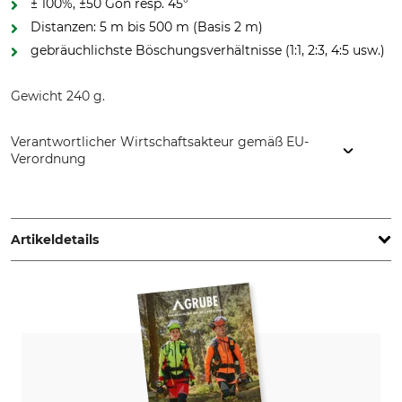
± 100%, ±50 Gon resp. 45°
Distanzen: 5 m bis 500 m (Basis 2 m)
gebräuchlichste Böschungsverhältnisse (1:1, 2:3, 4:5 usw.)
Gewicht 240 g.
Verantwortlicher Wirtschaftsakteur gemäß EU-
Verordnung
Grube-Forst GmbH, Gmundner Str. 25, 4663 Laakirchen,
Austria, www.grube.at
Artikeldetails
Marke
Produkttyp
Haag-Streit Spectros
Gefällemesser
Modellbezeichnung
MC-1004