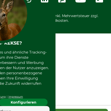
International
*Alle Preise in Euro und inkl. Mehrwertsteuer zzgl.
Versandkosten.
F KEKSE?
es und ähnliche Tracking-
um ihre Dienste
 verbessern und Werbung
en der Nutzer anzuzeigen.
erden personenbezogene
nen Ihre Einwilligung
die Zukunft widerrufen
rung
Impressum
Konfigurieren
4.7