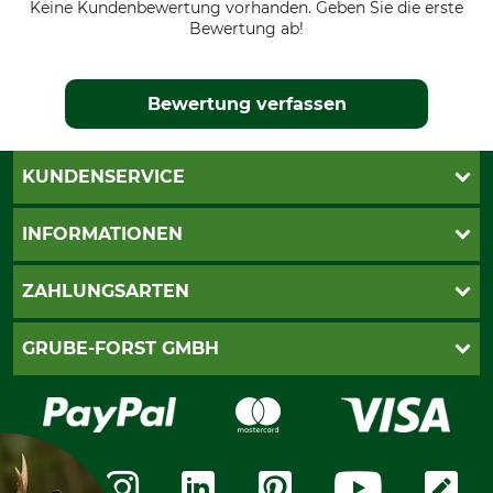
Keine Kundenbewertung vorhanden. Geben Sie die erste
Bewertung ab!
Bewertung verfassen
KUNDENSERVICE
Katalogbestellung
INFORMATIONEN
Fragen & Antworten
Kontakt
AGB
ZAHLUNGSARTEN
Newsletteranmeldung
Impressum
Cookie-Einstellungen
Lieferung
PayPal
GRUBE-FORST GMBH
Bestellung widerrufen
Kreditkarte
Widerrufsrecht
Rechnung
Karriere
Widerrufsformular
Vorkasse
Über uns
Datenschutz
Messetermine
Zahlungsarten
Community