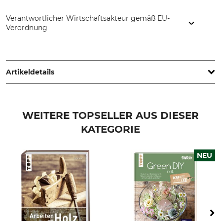
Verantwortlicher Wirtschaftsakteur gemäß EU-
Verordnung
Eugen Ulmer KG, Wollgrasweg 41, 70599 Stuttgart,
Germany, www.ulmer-verlag.de
Artikeldetails
Auflage
Seitenanzahl
7. Auflage
409
WEITERE TOPSELLER AUS DIESER
KATEGORIE
ISBN
Einband
978-3-8001-6347-2
Taschenbuch
NEU
Sprache
Produkttyp
Deutsch
Buch
Modellbezeichnung
Herstellung
Gehölzschnitt
Made in Germany