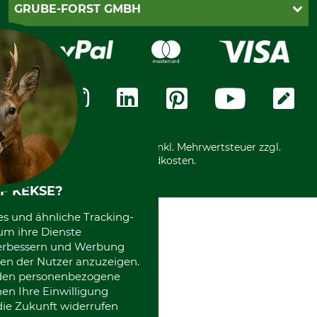
Lieferung
PayPal
GRUBE-FORST GMBH
Bestellung widerrufen
Kreditkarte
Widerrufsrecht
Rechnung
Karriere
Widerrufsformular
Vorkasse
Über uns
Datenschutz
Messetermine
Zahlungsarten
Community
International
*Alle Preise in Euro und inkl. Mehrwertsteuer zzgl.
Versandkosten.
F KEKSE?
es und ähnliche Tracking-
um ihre Dienste
 verbessern und Werbung
en der Nutzer anzuzeigen.
erden personenbezogene
nen Ihre Einwilligung
die Zukunft widerrufen