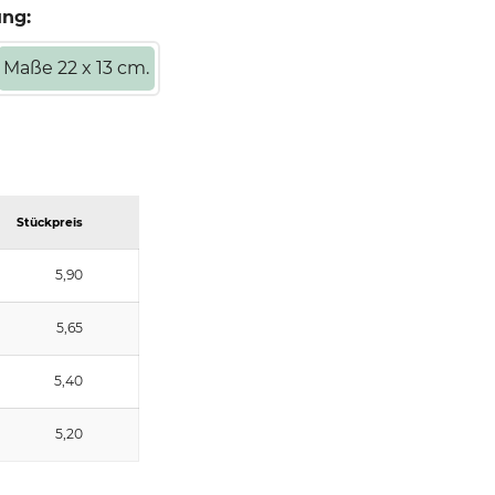
ung:
Maße 22 x 13 cm.
Stückpreis
5,90
5,65
5,40
5,20