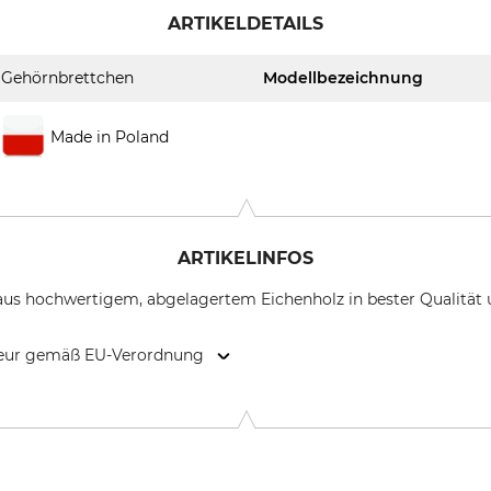
ARTIKELDETAILS
Gehörnbrettchen
Modellbezeichnung
Made in Poland
ARTIKELINFOS
us hochwertigem, abgelagertem Eichenholz in bester Qualität u
kteur gemäß EU-Verordnung
99768 Harztor, Germany, www.eurohunt.eu