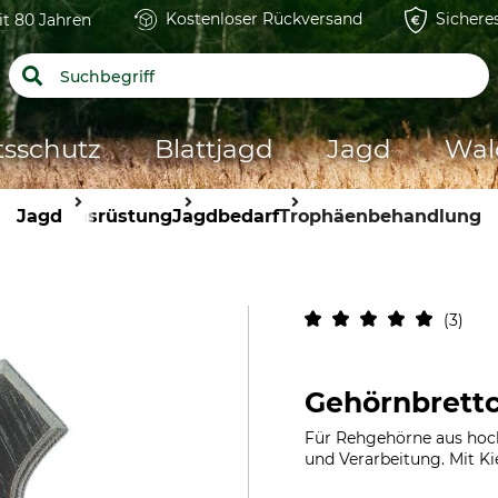
Kostenloser Rückversand
Sichere
it 80 Jahren
tsschutz
Blattjagd
Jagd
Wal
Jagd
Ausrüstung
Jagdbedarf
Trophäenbehandlung
3
Gehörnbrett
Für Rehgehörne aus hoch
und Verarbeitung. Mit Ki