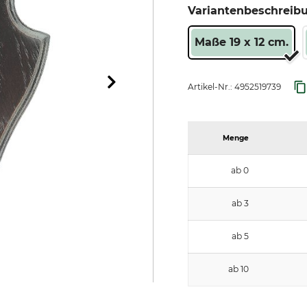
Variantenbeschreib
Maße 19 x 12 cm.
Artikel-Nr.:
4952519739
Menge
ab 0
ab 3
ab 5
ab 10