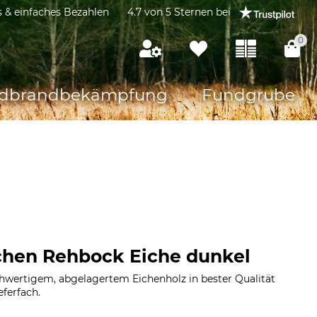
s & einfaches Bezahlen
4.7 von 5 Sternen bei
0
dbrandbekämpfung
Fundgrube
chen Rehbock Eiche dunkel
wertigem, abgelagertem Eichenholz in bester Qualität
eferfach.