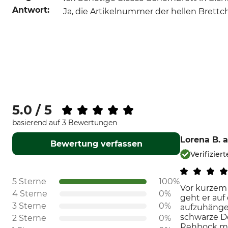
Antwort:
Ja, die Artikelnummer der hellen Brettch
5.0 / 5
basierend auf 3 Bewertungen
Lorena B.
a
Bewertung verfassen
Verifizie
5 Sterne
100%
Vor kurzem
4 Sterne
0%
geht er auf
3 Sterne
0%
aufzuhängen
schwarze De
2 Sterne
0%
Rehbock mac