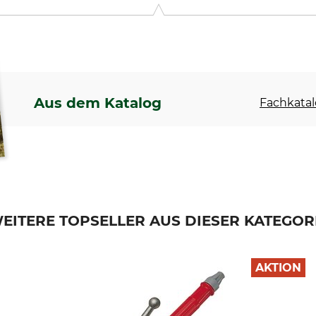
r GmbH, Manfred-von-Ardenne-Allee 27, 71522 Backnang, Germ
Aus dem Katalog
Fachkatal
EITERE TOPSELLER AUS DIESER KATEGOR
AKTION