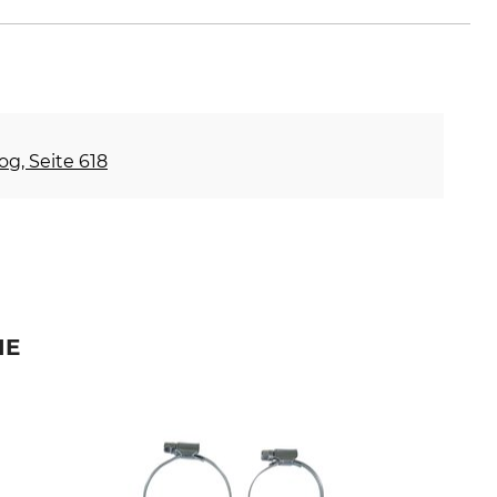
any, www.geka.de
og, Seite 618
IE