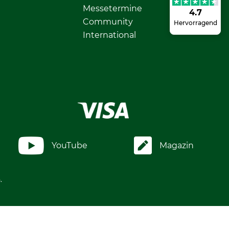
Messetermine
4.7
Community
Hervorragend
International
YouTube
Magazin
.