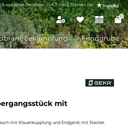
s & einfaches Bezahlen
4.7 von 5 Sternen bei
0
dbrandbekämpfung
Fundgrube
bergangsstück mit
auch mit Klauenkupplung und Endgerät mit Stecker.