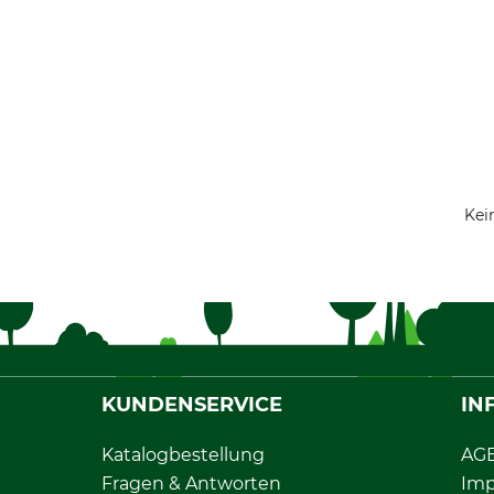
Kei
KUNDENSERVICE
IN
Katalogbestellung
AG
Fragen & Antworten
Im