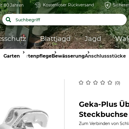
Kostenloser Rückversand
Sichere
it 80 Jahren
tsschutz
Blattjagd
Jagd
Wal
Garten
Gartenpflege
Bewässerung
Anschlussstücke
0
Geka-Plus Ü
Steckbuchse
Zum Verbinden von Schl