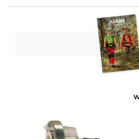
KARASTO Armaturenfabrik Oehle
W