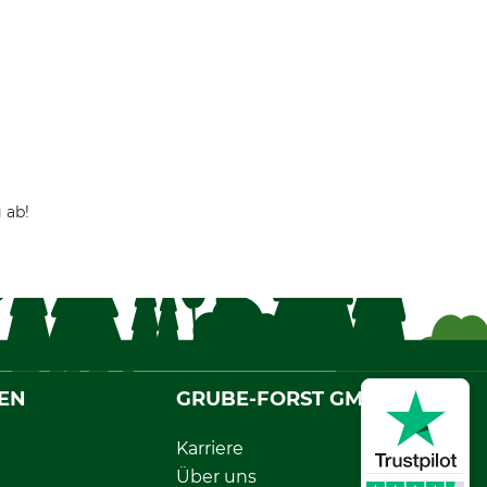
 ab!
EN
GRUBE-FORST GMBH
Karriere
Über uns