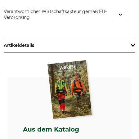
Verantwortlicher Wirtschaftsakteur gemäß EU-
Verordnung
Hermann Georgi GmbH, Zum Bibersberg 4, 08237
Steinberg, Germany, www.georgi-buersten.de
Artikeldetails
Marke
Produkttyp
Georgi Bürstenfabrik
Besen
Modellbezeichnung
Herstellung
mit Kratzblech
Made in Germany
Gewicht
819 g
Aus dem Katalog