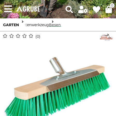
0
GARTEN
Gartenwerkzeug
Besen
0