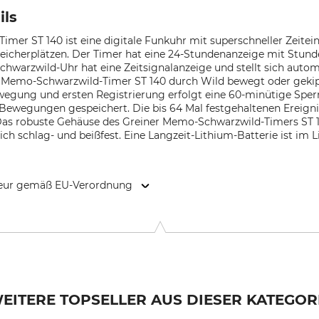
ils
mer ST 140 ist eine digitale Funkuhr mit superschneller Zeitei
eicherplätzen. Der Timer hat eine 24-Stundenanzeige mit Stun
hwarzwild-Uhr hat eine Zeitsignalanzeige und stellt sich aut
 Memo-Schwarzwild-Timer ST 140 durch Wild bewegt oder gekipp
wegung und ersten Registrierung erfolgt eine 60-minütige Sper
 Bewegungen gespeichert. Die bis 64 Mal festgehaltenen Ereigni
as robuste Gehäuse des Greiner Memo-Schwarzwild-Timers ST 14
ch schlag- und beißfest. Eine Langzeit-Lithium-Batterie ist im
kteur gemäß EU-Verordnung
 Bamberger Str. 80, 96154 Burgwindheim, Germany, www.frit
EITERE TOPSELLER AUS DIESER KATEGOR