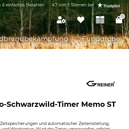
s & einfaches Bezahlen
4.7 von 5 Sternen bei
0
dbrandbekämpfung
Fundgrube
o-Schwarzwild-Timer Memo ST
 Zeitspeicherungen und automatischer Zeiteinstellung.