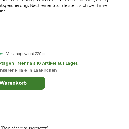
 und Wochentag. Wird der Timer umgeworfen, erfolgt
itspeicherung. Nach einer Stunde stellt sich der Timer
.
ehr
en
Versandgewicht 220 g
ktagen | Mehr als 10 Artikel auf Lager.
nserer Filiale in Laakirchen
 Warenkorb
(Bonität vorausgesetzt)