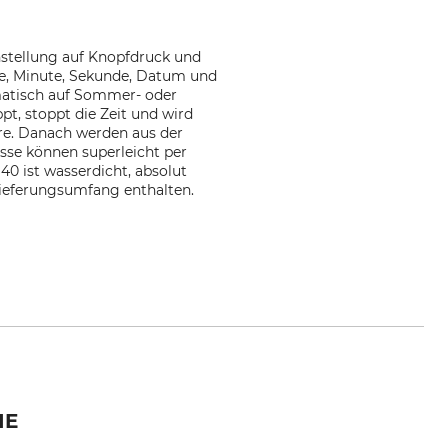
nstellung auf Knopfdruck und
de, Minute, Sekunde, Datum und
omatisch auf Sommer- oder
t, stoppt die Zeit und wird
re. Danach werden aus der
sse können superleicht per
0 ist wasserdicht, absolut
 Lieferungsumfang enthalten.
zmann.org
IE