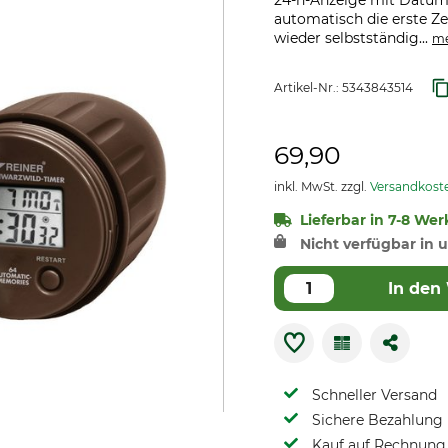
24-h-Anzeige mit Datum
automatisch die erste Ze
wieder selbstständig...
m
Artikel-Nr.:
5343843514
69,90
inkl. MwSt. zzgl.
Versandkost
Lieferbar in 7-8 Wer
Nicht verfügbar in u
In den
Schneller Versand
Sichere Bezahlung
Kauf auf Rechnung 