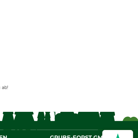
 ab!
EN
GRUBE-FORST GMBH