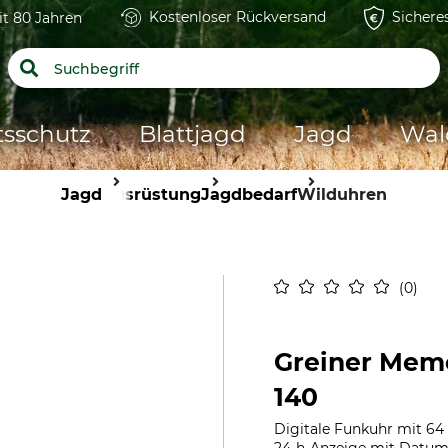
Kostenloser Rückversand
Sichere
it 80 Jahren
tsschutz
Blattjagd
Jagd
Wal
Jagd
Ausrüstung
Jagdbedarf
Wilduhren
0
Greiner Mem
140
Digitale Funkuhr mit 64