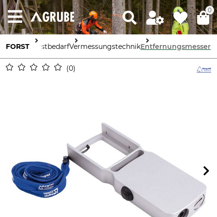
0
FORST
Forstbedarf
Vermessungstechnik
Entfernungsmesser
0