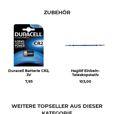
TrailBlazer
5 °C
ZUBEHÖR
Herstellung
Länge
Made in Sweden
17 cm
Breite
Batterieanzahl
6,1 cm
1
Höhe
Gewicht
2,1 cm
346 g
Duracell Batterie CR2,
Haglöf Einbein-
3V
Teleskopstativ
7,95
103,00
WEITERE TOPSELLER AUS DIESER
KATEGORIE