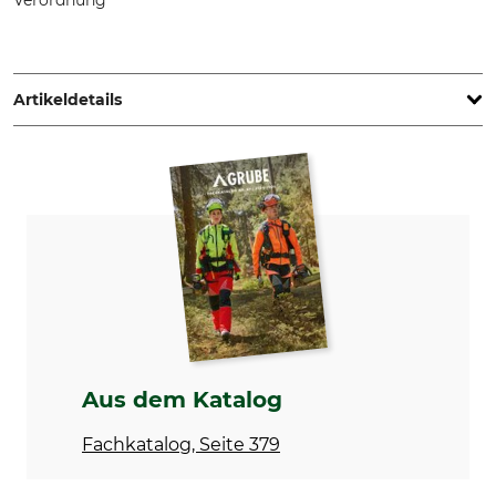
Verordnung
Haglöf Sweden AB, Klockargatan 8, 88230 Långsele,
Sweden, www.haglofsweden.com
Artikeldetails
Wellenlänge
Gehäusematerial
532 Nm
Aluminium
Ausgabe
Laserpunktdurchmesser
100 m
< 1 mW
60 mm
Linse
Laser
mehrfachbeschichtet,
Klasse II Laser. EN 60825-1
optische Glaslinse
Aus dem Katalog
Marke
Produkttyp
Haglöf
Laser
Fachkatalog, Seite 379
Modellbezeichnung
Geringste
Funktionstemperatur