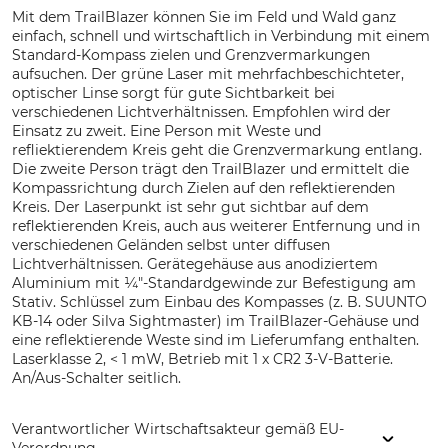
Mit dem TrailBlazer können Sie im Feld und Wald ganz
einfach, schnell und wirtschaftlich in Verbindung mit einem
Standard-Kompass zielen und Grenzvermarkungen
aufsuchen. Der grüne Laser mit mehrfachbeschichteter,
optischer Linse sorgt für gute Sichtbarkeit bei
verschiedenen Lichtverhältnissen. Empfohlen wird der
Einsatz zu zweit. Eine Person mit Weste und
refliektierendem Kreis geht die Grenzvermarkung entlang.
Die zweite Person trägt den TrailBlazer und ermittelt die
Kompassrichtung durch Zielen auf den reflektierenden
Kreis. Der Laserpunkt ist sehr gut sichtbar auf dem
reflektierenden Kreis, auch aus weiterer Entfernung und in
verschiedenen Geländen selbst unter diffusen
Lichtverhältnissen. Gerätegehäuse aus anodiziertem
Aluminium mit ¼"-Standardgewinde zur Befestigung am
Stativ. Schlüssel zum Einbau des Kompasses (z. B. SUUNTO
KB-14 oder Silva Sightmaster) im TrailBlazer-Gehäuse und
eine reflektierende Weste sind im Lieferumfang enthalten.
Laserklasse 2, < 1 mW, Betrieb mit 1 x CR2 3-V-Batterie.
An/Aus-Schalter seitlich.
Verantwortlicher Wirtschaftsakteur gemäß EU-