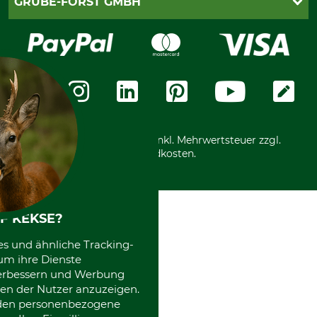
GRUBE-FORST GMBH
Bestellung widerrufen
Kreditkarte
Widerrufsrecht
Rechnung
Karriere
Widerrufsformular
Vorkasse
Über uns
Datenschutz
Messetermine
Zahlungsarten
Community
International
*Alle Preise in Euro und inkl. Mehrwertsteuer zzgl.
Versandkosten.
F KEKSE?
es und ähnliche Tracking-
um ihre Dienste
 verbessern und Werbung
en der Nutzer anzuzeigen.
erden personenbezogene