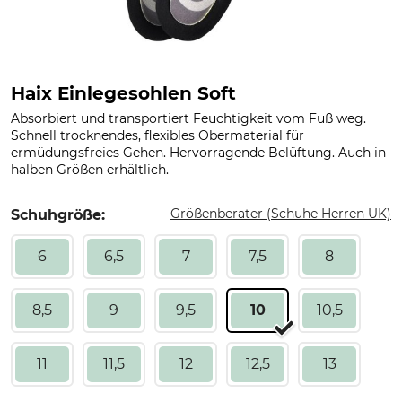
Haix Einlegesohlen Soft
Absorbiert und transportiert Feuchtigkeit vom Fuß weg.
Schnell trocknendes, flexibles Obermaterial für
ermüdungsfreies Gehen. Hervorragende Belüftung. Auch in
halben Größen erhältlich.
Größenberater (Schuhe Herren UK)
Schuhgröße:
6
6,5
7
7,5
8
8,5
9
9,5
10
10,5
11
11,5
12
12,5
13