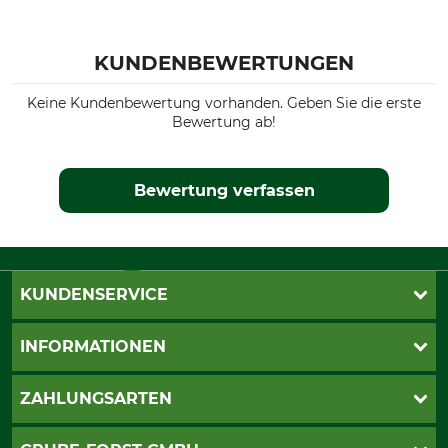
KUNDENBEWERTUNGEN
Keine Kundenbewertung vorhanden. Geben Sie die erste
Bewertung ab!
Bewertung verfassen
KUNDENSERVICE
Katalogbestellung
INFORMATIONEN
Fragen & Antworten
Kontakt
AGB
ZAHLUNGSARTEN
Newsletteranmeldung
Impressum
Cookie-Einstellungen
Lieferung
PayPal