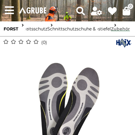
0
FORST
Arbeitsschutz
Schnittschutzschuhe & -stiefel
Zubehör
0