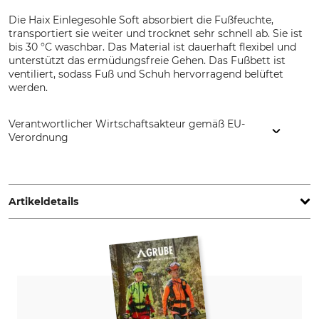
Die Haix Einlegesohle Soft absorbiert die Fußfeuchte,
transportiert sie weiter und trocknet sehr schnell ab. Sie ist
bis 30 °C waschbar. Das Material ist dauerhaft flexibel und
unterstützt das ermüdungsfreie Gehen. Das Fußbett ist
ventiliert, sodass Fuß und Schuh hervorragend belüftet
werden.
Verantwortlicher Wirtschaftsakteur gemäß EU-
Verordnung
HAIX Schuhe Produktions und Vertriebs GmbH, Auhofstr. 10,
84048 Mainburg, Germany, www.haix.com
Artikeldetails
Marke
Produkttyp
Haix
Einlegesohlen
Modellbezeichnung
Waschen
Soft
30 °C Buntwäsche