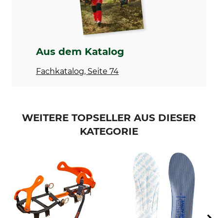
Bleichen
Trocknen
Nicht bleichen
Nicht im Wäschetrockner
trocknen
Bügeln
Professionelle Textilpflege
Aus dem Katalog
Nicht bügeln
Nicht trockenreinigen
Fachkatalog, Seite 74
Schuhgröße (EU)
Schuhgröße
44
10
WEITERE TOPSELLER AUS DIESER
KATEGORIE