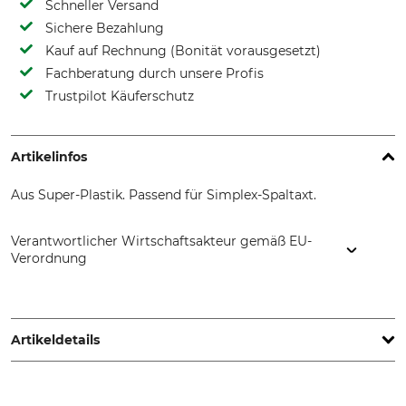
Schneller Versand
Sichere Bezahlung
Kauf auf Rechnung (Bonität vorausgesetzt)
Fachberatung durch unsere Profis
Trustpilot Käuferschutz
Artikelinfos
Aus Super-Plastik. Passend für Simplex-Spaltaxt.
Verantwortlicher Wirtschaftsakteur gemäß EU-
Verordnung
Erwin Halder KG, Erwin-Halder-Str. 5-9, 88480 Achstetten,
Germany, www.halder.de
Artikeldetails
Marke
Produkttyp