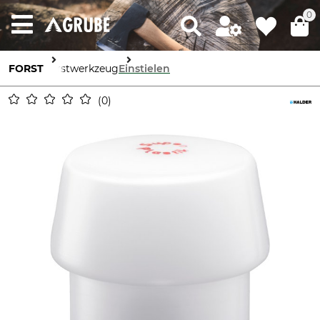
0
FORST
Forstwerkzeug
Einstielen
0