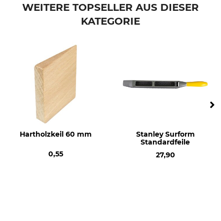
Halder
Ersatzkunststoffeinsatz
WEITERE TOPSELLER AUS DIESER
KATEGORIE
Modellbezeichnung
Herstellung
für Simplex-Spaltaxt
Made in Germany
Hartholzkeil 60 mm
Stanley Surform
Standardfeile
0,55
27,90