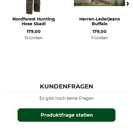
Treibjagd
mittel
Ansitz
Arbeiten im Revier
Nordforest Hunting
Herren-Lederjeans
Hose Skadi
Buffalo
Drückjagd
179,00
179,00
Eigenschaften
Für
10 Größen
11 Größen
Membran
Herren
Komfortbund
gefüttert
Beinabschluss regulierbar
geräuscharm
wärmeisolierend
KUNDENFRAGEN
Jahreszeit
Passform
Herbst
regular
Es gibt noch keine Fragen
Winter
Produktfrage stellen
Wasserdichtigkeit
Winddichtigkeit
wasserdicht
winddicht