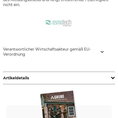
nicht ein.
Verantwortlicher Wirtschaftsakteur gemäß EU-
Verordnung
HART - EVIA GROUP, C/ Barrena 11, 20600 Eibar, Spain,
www.hart-outdoor.com
Artikeldetails
Marke
Produkttyp
Hart
Jagdhose
Modellbezeichnung
Oberstoff
Altai-T
45% Baumwolle