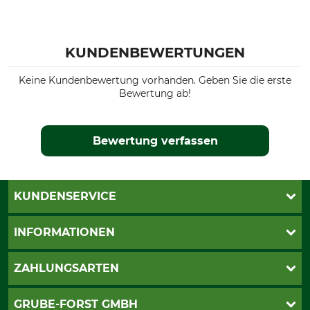
Farbe
Konfektionsgröße
46
braun
KUNDENBEWERTUNGEN
Keine Kundenbewertung vorhanden. Geben Sie die erste
Bewertung ab!
Bewertung verfassen
KUNDENSERVICE
Katalogbestellung
INFORMATIONEN
Fragen & Antworten
Kontakt
AGB
ZAHLUNGSARTEN
Newsletteranmeldung
Impressum
Cookie-Einstellungen
Lieferung
PayPal
GRUBE-FORST GMBH