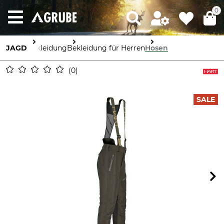
0
JAGD
Bekleidung
Bekleidung für Herren
Hosen
0
SALE