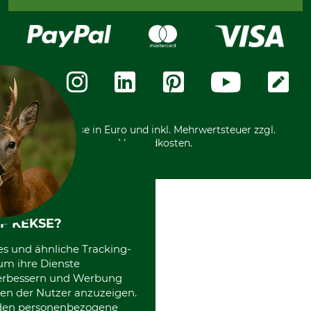
Bestellung widerrufen
Kreditkarte
Widerrufsrecht
Rechnung
Karriere
Widerrufsformular
Vorkasse
Über uns
Datenschutz
Messetermine
Zahlungsarten
Community
International
*Alle Preise in Euro und inkl. Mehrwertsteuer zzgl.
Versandkosten.
F KEKSE?
es und ähnliche Tracking-
um ihre Dienste
 verbessern und Werbung
en der Nutzer anzuzeigen.
erden personenbezogene