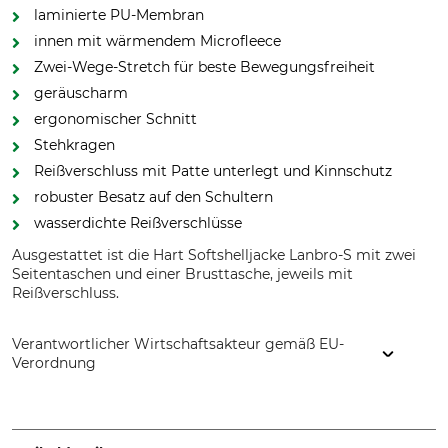
laminierte PU-Membran
innen mit wärmendem Microfleece
Zwei-Wege-Stretch für beste Bewegungsfreiheit
geräuscharm
ergonomischer Schnitt
Stehkragen
Reißverschluss mit Patte unterlegt und Kinnschutz
robuster Besatz auf den Schultern
wasserdichte Reißverschlüsse
Ausgestattet ist die Hart Softshelljacke Lanbro-S mit zwei
Seitentaschen und einer Brusttasche, jeweils mit
Reißverschluss.
Verantwortlicher Wirtschaftsakteur gemäß EU-
Verordnung
HART - EVIA GROUP, C/ Barrena 11, 20600 Eibar, Spain,
www.hart-outdoor.com