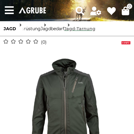
0
JAGD
Ausrüstung
Jagdbedarf
Jagd-Tarnung
0