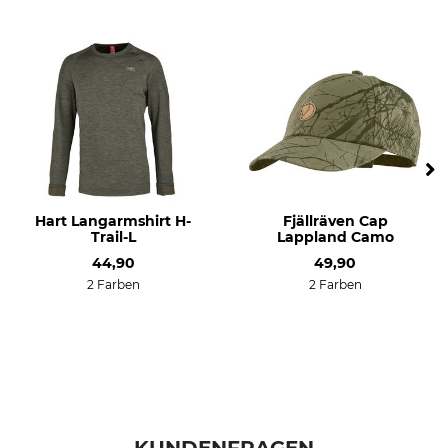
Anlass
Atmungsaktivität
Pirsch
hoch
Ansitz
Bergjagd
Arbeiten im Revier
Eigenschaften
Für
Membran
Herren
geräuscharm
Hart Langarmshirt H-
Fjällräven Cap
Trail-L
Lappland Camo
Jahreszeit
Kapuze
ganzjährig
Nein
44,90
49,90
2 Farben
2 Farben
Passform
Wasserdichtigkeit
regular
wasserabweisend
Winddichtigkeit
Farbe
winddicht
grün
Konfektionsgröße