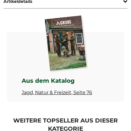
Artikeldetails
Marke
Produkttyp
Hart
Softshelljacke
Modellbezeichnung
Oberstoff
Lanbro-S
97% Polyester
3% Elasthan
Futter
Besatz
100% Polyester
100% Polyester
Membran
Waschen
Aus dem Katalog
100% Polyurethan
30 °C Pflegeleicht
Jagd, Natur & Freizeit, Seite 76
Bleichen
Trocknen
Nicht bleichen
Nicht im Wäschetrockner
trocknen
Bügeln
Professionelle Textilpflege
WEITERE TOPSELLER AUS DIESER
Nicht bügeln
Nicht trockenreinigen
KATEGORIE