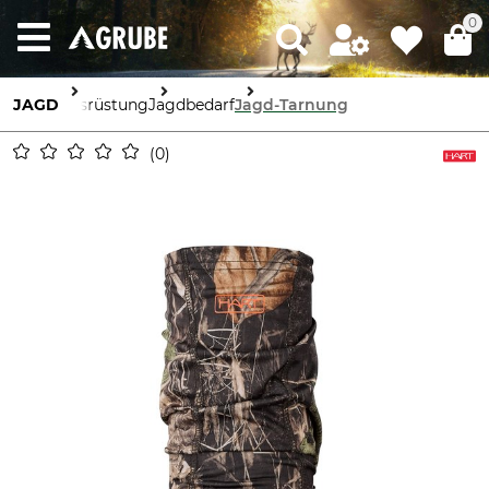
0
JAGD
Ausrüstung
Jagdbedarf
Jagd-Tarnung
0