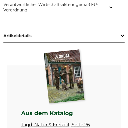
Verantwortlicher Wirtschaftsakteur gemäß EU-
Verordnung
HART - EVIA GROUP, C/ Barrena 11, 20600 Eibar, Spain,
www.hart-outdoor.com
Artikeldetails
Marke
Produkttyp
Hart
Nackenwärmer
Modellbezeichnung
Oberstoff
Inliner-X
94% Polyester
6% Elasthan
Waschen
Bleichen
30 °C Pflegeleicht
Nicht bleichen
Trocknen
Bügeln
Aus dem Katalog
Nicht im Wäschetrockner
Nicht bügeln
trocknen
Jagd, Natur & Freizeit, Seite 76