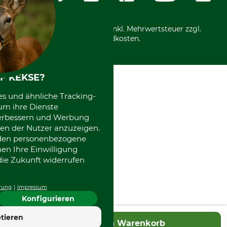
International
*Alle Preise in Euro und inkl. Mehrwertsteuer zzgl.
Versandkosten.
F KEKSE?
es und ähnliche Tracking-
um ihre Dienste
 verbessern und Werbung
en der Nutzer anzuzeigen.
erden personenbezogene
nen Ihre Einwilligung
die Zukunft widerrufen
rung
Impressum
Konfigurieren
4.7
tieren
In den Warenkorb
Hervorragend