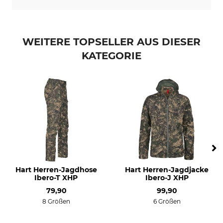
Professionelle Textilpflege
Für
Nicht trockenreinigen
Herren
Damen
WEITERE TOPSELLER AUS DIESER
Farbe
KATEGORIE
forest camo
Hart Herren-Jagdhose
Hart Herren-Jagdjacke
Ibero-T XHP
Ibero-J XHP
79,90
99,90
8 Größen
6 Größen