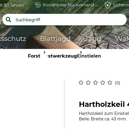
Kostenloser Rückversand
Sichere
it 80 Jahren
tsschutz
Blattjagd
Jagd
Wal
Forst
Forstwerkzeug
Einstielen
0
Hartholzkeil
Hartholzkeil zum Einstie
Beile. Breite ca. 43 mm.