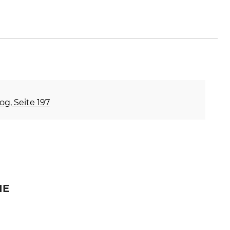
en.de
og, Seite 197
IE