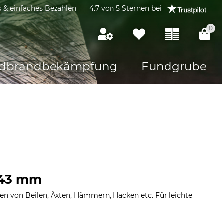
s & einfaches Bezahlen
4.7 von 5 Sternen bei
0
dbrandbekämpfung
Fundgrube
 43 mm
len von Beilen, Äxten, Hämmern, Hacken etc. Für leichte