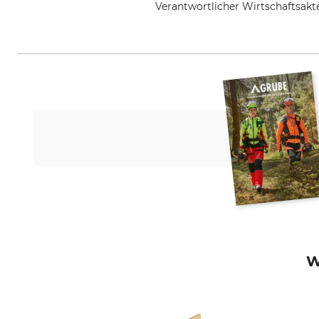
Verantwortlicher Wirtschaftsa
Emde-Holzwaren, Gembecker Str
W