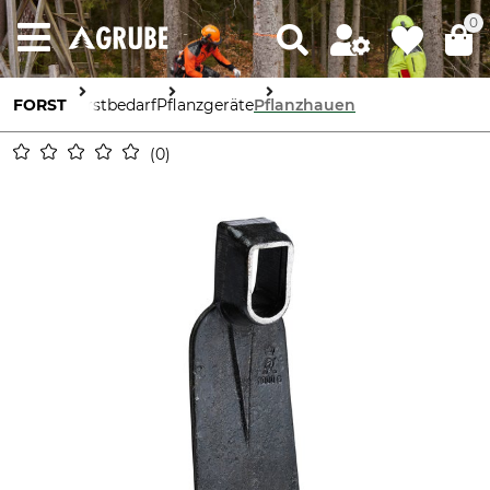
0
FORST
Forstbedarf
Pflanzgeräte
Pflanzhauen
0