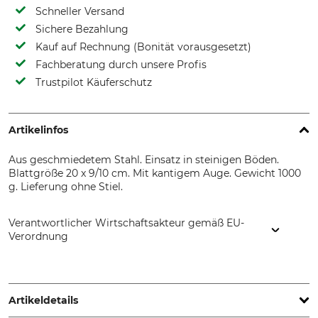
Schneller Versand
Sichere Bezahlung
Kauf auf Rechnung (Bonität vorausgesetzt)
Fachberatung durch unsere Profis
Trustpilot Käuferschutz
Artikelinfos
Aus geschmiedetem Stahl. Einsatz in steinigen Böden.
Blattgröße 20 x 9/10 cm. Mit kantigem Auge. Gewicht 1000
g. Lieferung ohne Stiel.
Verantwortlicher Wirtschaftsakteur gemäß EU-
Verordnung
SHW Schmiedetechnik GmbH & Co. KG, Wilhelm-Heusel-Str.
18, 72270 Baiersbronn, Germany, www.shw-fr.de
Artikeldetails