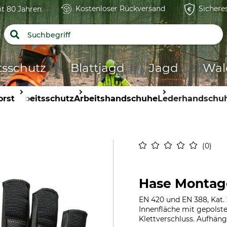
Kostenloser Rückversand
Sichere
it 80 Jahren
tsschutz
Blattjagd
Jagd
Wal
orst
Arbeitsschutz
Arbeitshandschuhe
Lederhandschu
0
Hase Montag
EN 420 und EN 388, Kat. 
Innenfläche mit gepolst
Klettverschluss. Aufhäng