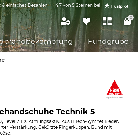
s & einfaches Bezahlen
4.7 von 5 Sternen bei
0
dbrandbekämpfung
Fundgrube
he
ehandschuhe Technik 5
2, Level 2111X. Atmungsaktiv. Aus HiTech-Synthetikleder.
erter Verstärkung. Gekürzte Fingerkuppen. Bund mit
eöse.