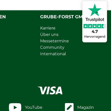
EN
GRUBE-FORST GMBH
Karriere
4.7
Über uns
Hervorragend
Messetermine
Community
International
YouTube
Magazin