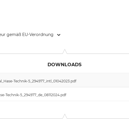
kteur gemäß EU-Verordnung
illernsen Hamm 6, 26441 Jever, Germany, www.hasesafetyglove
DOWNLOADS
l_Hase-Technik-5_294977_intl_01042023.pdf
ase-Technik-5_294977_de_08112024.pdf