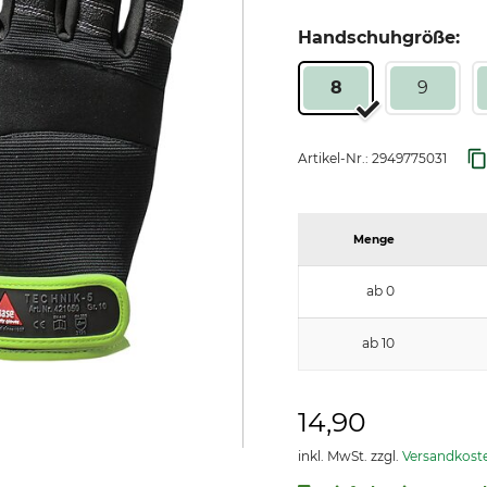
Handschuhgröße:
8
9
Artikel-Nr.:
2949775031
Menge
ab 0
ab 10
14,90
inkl. MwSt. zzgl.
Versandkost