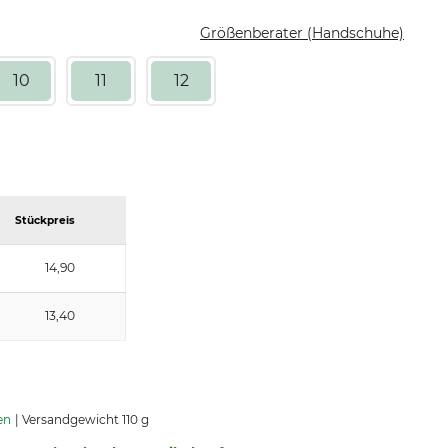
Größenberater (Handschuhe)
10
11
12
Stückpreis
14,90
13,40
en
Versandgewicht 110 g