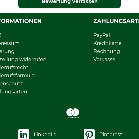
Bewertung verfassen
FORMATIONEN
ZAHLUNGSART
B
PayPal
pressum
Kreditkarte
ferung
Rechnung
tellung widerrufen
Vorkasse
errufsrecht
errufsformular
enschutz
lungsarten
LinkedIn
Pinterest