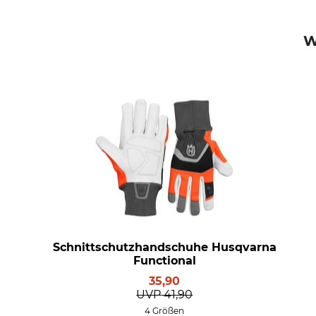
W
Schnittschutzhandschuhe Husqvarna
Functional
35,90
UVP
41,90
4 Größen