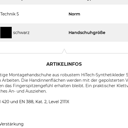
Technik 5
Norm
schwarz
Handschuhgröße
ARTIKELINFOS
rtige Montagehandschuhe aus robustem HiTech-Synthetikleder S
n Arbeiten. Die Handinnenflächen werden mit der gepolsterten 
n das Fingerspitzengefühl erhalten bleibt. Ein praktischer Kle
aches An- und Ausziehen.
0 und EN 388, Kat. 2, Level 2111X
 Verstärkung