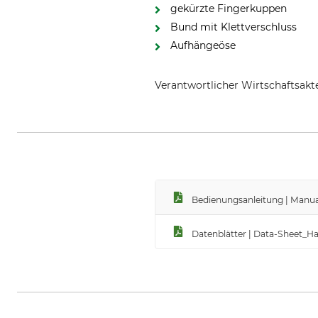
gekürzte Fingerkuppen
Bund mit Klettverschluss
Aufhängeöse
Verantwortlicher Wirtschaftsa
Hase Safety Gloves GmbH, Am H
Bedienungsanleitung | Manua
Datenblätter | Data-Sheet_H