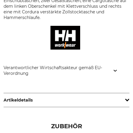
Einschubtaschen, zwei Gesäßtaschen, eine Cargotasche auf
dem linken Oberschenkel mit Klettverschluss und rechts
eine mit Cordura verstärkte Zollstocktasche und
Hammerschlaufe.
Verantwortlicher Wirtschaftsakteur gemäß EU-
Verordnung
Helly Hansen Germany GmbH, Balanstr. 73/ Haus 10, 81541
München, Germany, www.hellyhansen.com
Artikeldetails
Marke
Produkttyp
Helly Hansen
Arbeitshose
ZUBEHÖR