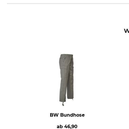
W
BW Bundhose
ab
46,90