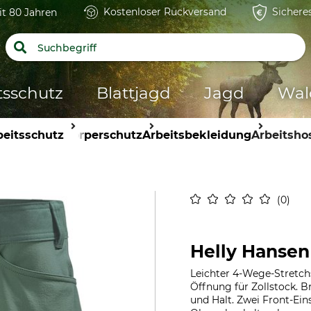
Kostenloser Rückversand
Sichere
it 80 Jahren
tsschutz
Blattjagd
Jagd
Wal
beitsschutz
Körperschutz
Arbeitsbekleidung
Arbeitsho
0
Helly Hansen
Leichter 4-Wege-Stretchs
Öffnung für Zollstock. B
und Halt. Zwei Front-Ei