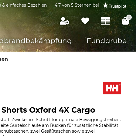
s & einfaches Bezahlen
4.7 von 5 Sternen bei
0
dbrandbekämpfung
Fundgrube
sen
 Shorts Oxford 4X Cargo
toff. Zwickel im Schritt für optimale Bewegungsfreiheit.
reite Gürtelschlaufe am Rücken für zusätzliche Stabilität
nschubtaschen, zwei Gesäßtaschen sowie zwei