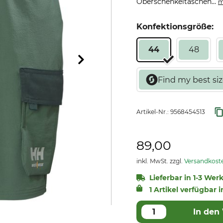
Oberschenkeltaschen...
m
Konfektionsgröße:
44
48
Artikel-Nr.:
9568454513
89,00
inkl. MwSt. zzgl.
Versandkost
Lieferbar in 1-3 Wer
1 Artikel verfügbar i
In den