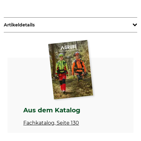
HERWE GmbH, Kleines Feldlein 16-20, 74889 Sinsheim,
Germany, www.herwe.de
Artikeldetails
Marke
Produkttyp
Herwe
Handreiniger
Modellbezeichnung
Inhalt
Herculan Intenso Gel
250 ml
Herstellung
Made in Germany
Aus dem Katalog
Fachkatalog, Seite 130