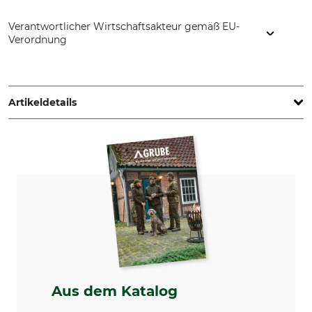
Verantwortlicher Wirtschaftsakteur gemäß EU-
Verordnung
EUROHUNT GmbH, Harzblick 25, 99768 Harztor, Germany,
www.eurohunt.eu
Artikeldetails
Produkttyp
Modellbezeichnung
Hirschschild
Eiche hell
Herstellung
Made in Poland
Aus dem Katalog