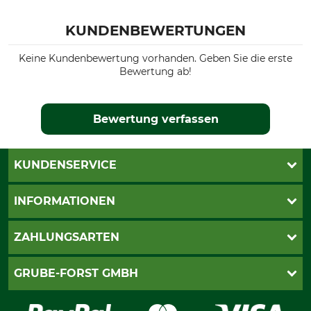
KUNDENBEWERTUNGEN
Keine Kundenbewertung vorhanden. Geben Sie die erste
Bewertung ab!
Bewertung verfassen
KUNDENSERVICE
Katalogbestellung
INFORMATIONEN
Fragen & Antworten
Kontakt
AGB
ZAHLUNGSARTEN
Newsletteranmeldung
Impressum
Cookie-Einstellungen
Lieferung
PayPal
GRUBE-FORST GMBH
Bestellung widerrufen
Kreditkarte
Widerrufsrecht
Rechnung
Karriere