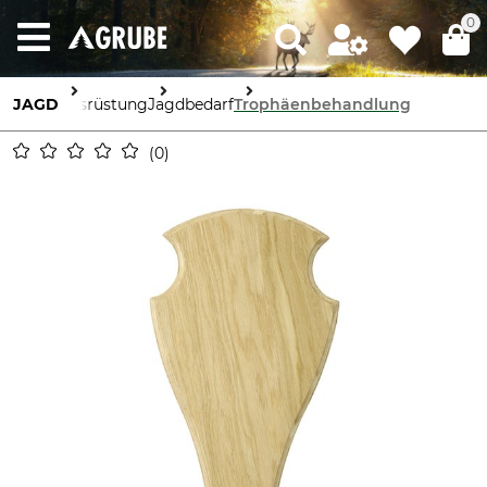
0
JAGD
Ausrüstung
Jagdbedarf
Trophäenbehandlung
0