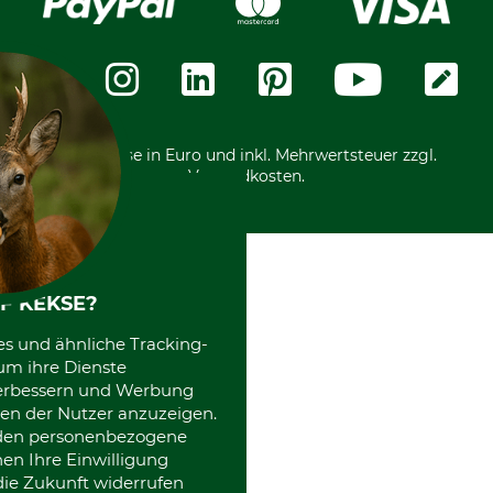
Widerrufsformular
Vorkasse
Über uns
Datenschutz
Messetermine
Zahlungsarten
Community
International
*Alle Preise in Euro und inkl. Mehrwertsteuer zzgl.
Versandkosten.
F KEKSE?
es und ähnliche Tracking-
um ihre Dienste
 verbessern und Werbung
en der Nutzer anzuzeigen.
erden personenbezogene
nen Ihre Einwilligung
die Zukunft widerrufen