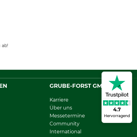
 ab!
EN
GRUBE-FORST GMBH
Karriere
Über uns
4.7
Messetermine
Hervorragend
Community
International