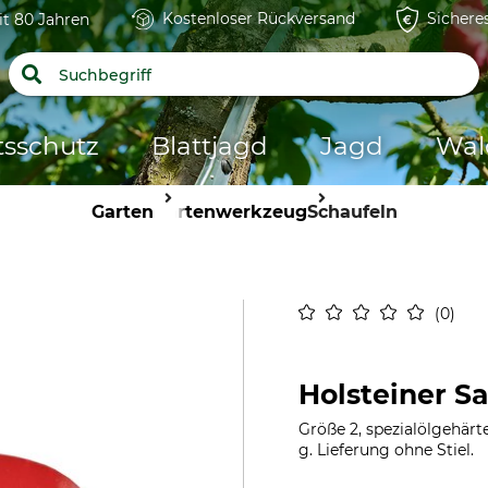
Kostenloser Rückversand
Sichere
it 80 Jahren
tsschutz
Blattjagd
Jagd
Wal
Garten
Gartenwerkzeug
Schaufeln
0
Holsteiner S
Größe 2, spezialölgehärte
g. Lieferung ohne Stiel.