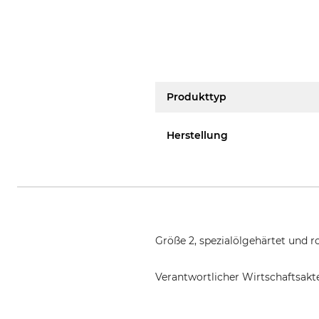
Produkttyp
Herstellung
Größe 2, spezialölgehärtet und ro
Verantwortlicher Wirtschaftsa
Grube KG, Hützeler Damm 38, 2