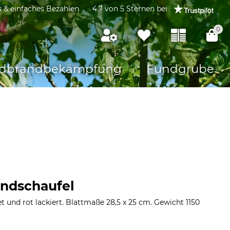
s & einfaches Bezahlen
4.7 von 5 Sternen bei
0
dbrandbekämpfung
Fundgrube
andschaufel
t und rot lackiert. Blattmaße 28,5 x 25 cm. Gewicht 1150